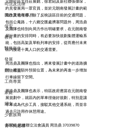
元朗社區主任莊展銘，徐君紹及新社聯張偉琛，
司法及法律
約見發展局一眾官員，並於元朗南發展計畫的範
民政及青年事務
圍作實地視察。除了反映該區目前的交通問題，
包括公庵路，十八鄉交匯處擠塞問題外，周浩鼎
保安
及團隊也特別向局方作出明確要求，在元朗南發
展計畫的安排同時，有必要加快規劃集體運輸系
教育
統，包括高架及單軌列車的安排，從而應付未來
醫務衛生
區內接近十萬人口的交通需要。
發展
周浩鼎及團隊也指出，將來發展計畫中的道路擴
動物權益
闊，應當額外預留位置，為未來的再進一步增加
行車線留下空間。
工商專業
周浩鼎及團隊也表示，特區政府應當在元朗南發
家庭
展規劃中，就區內的單車徑做好規劃，特別是讓
婦女
單車成為代步工具，接駁其他交通系統，而並非
過去只許用作休憩用途。
少數族裔
新聞稿 民建聯立法會議員 周浩鼎 37039870
青年民建聯