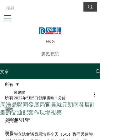
ENG
選民登記
文章
所有
民建聯
所有
2022年5月5日
讀畢需時 1 分鐘
周浩鼎聯同發展局官員就元朗南發展計
國際
畫的交通配套作現場視察
2022年5月5日
大灣區
兩會
民建聯立法會議員周浩鼎今天（5/5）聯同民建聯