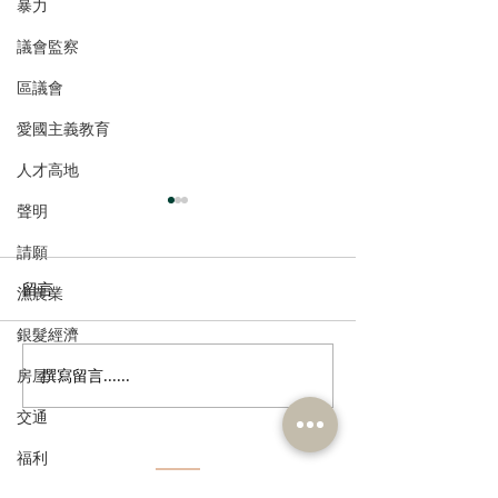
暴力
議會監察
區議會
愛國主義教育
人才高地
聲明
請願
留言
漁農業
銀髮經濟
房屋
撰寫留言......
張培剛歡迎東九龍智慧綠
陳恒鑌、郭芙蓉
色運輸系統招標，盼預留
新行車天橋安全
交通
延伸完善區內交通
路政署及運輸署
福利
路指示牌 增設
誌助駕駛者及早