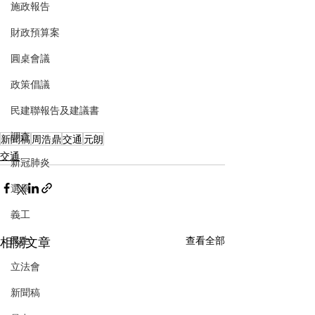
施政報告
財政預算案
圓桌會議
政策倡議
民建聯報告及建議書
調查
新聞稿
周浩鼎
交通
元朗
交通
新冠肺炎
選舉
義工
相關文章
查看全部
民生
立法會
新聞稿