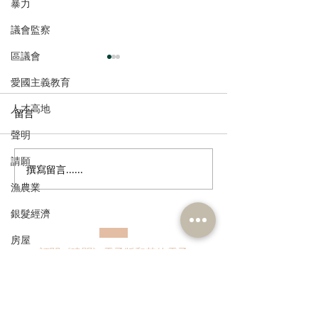
暴力
議會監察
區議會
愛國主義教育
人才高地
留言
聲明
請願
撰寫留言......
走進蔚來、國盾量子與科
鄭泳舜夥九龍城
漁農業
大訊飛，港區人大代表團
區視察，樂見啟
深入合肥調研科創成果
會刺激地區消費
銀髮經濟
業界加碼優惠，
房屋
宣傳迎未來盛事
訂閱《建聞》電子版和其他電子
交通
資訊
福利