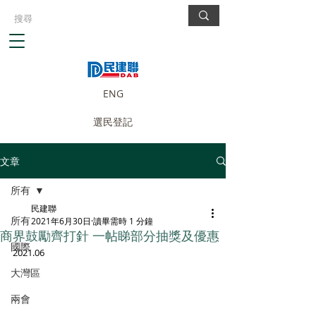
ENG
選民登記
文章
所有
民建聯
所有
2021年6月30日
讀畢需時 1 分鐘
商界鼓勵齊打針 一帖睇部分抽獎及優惠
國際
2021.06
大灣區
兩會