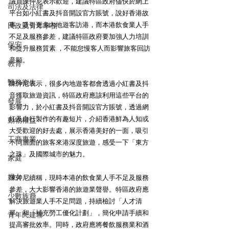
議員陳仲尼表示歡迎，建議特區政府儘快於網上
司法及法律
平台如小紅書及抖音開設官方賬號，說好香港故
事，吸引更多內地遊客訪港，而本港飲食業人手
民政及青年事務
不足及服務參差，建議特區政府要加強人力培訓
保安
和提升服務質素 ，不能怠慢客人而影響旅客回訪
意願。
教育
醫務衛生
陳仲尼表示，很多內地遊客都會透過小紅書及抖
音獲取旅遊資訊，特區政府應該利用這些平台的
發展
影響力，於小紅書及抖音開設官方賬號，透過網
紅及自行製作的有趣短片，介紹香港鮮為人知或
動物權益
大受歡迎的好去處，展示香港美好的一面，吸引
工商專業
不同層面的旅客來港深度旅遊，感受一下「東方
之珠」及國際城市的魅力。
家庭
婦女
陳仲尼續稱，現時本港的飲食業人手不足及服務
參差，大大影響香港的旅遊業聲譽。特區政府應
少數族裔
解決旅遊業人手不足問題，持續檢討「人才清
單」和「補充勞工優化計劃」，簡化申請手續和
青年民建聯
提高審批效率。同時，政府應將餐飲服務業和酒