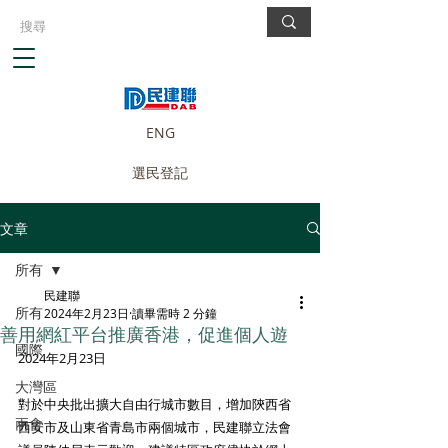
ENG
選民登記
文章
所有
民建聯
所有
2024年2月23日
讀畢需時 2 分鐘
善用網紅平台推廣香港，促進個人遊
國際
2024年2月23日
大灣區
對於中央批出擴大自由行城市數目，增加陝西省
兩會
西安市及山東省青島市兩個城市，民建聯立法會