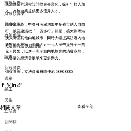
施政報告
店旅遊業的課程設計得更專業化，吸引年輕人加
入，為旅遊業提供更多優秀人才。
財政預算案
圓桌會議
陳仲尼認為，中央可考慮增加更多省市納入自由
行，以及建議把「一簽多行」範圍，擴大到粵港
政策倡議
澳大灣區其他內地城市，同時大幅提高訪港內地
旅客的免稅額，由每人五千元人民幣提升至一萬
民建聯報告及建議書
元人民幣，以進一步刺激內地旅客的消費意願，
調查
為香港的經濟發展帶來更多動力。
新冠肺炎
傳媒查詢：立法會議員陳仲尼 5398 3885
選舉
義工
民生
相關文章
查看全部
立法會
新聞稿