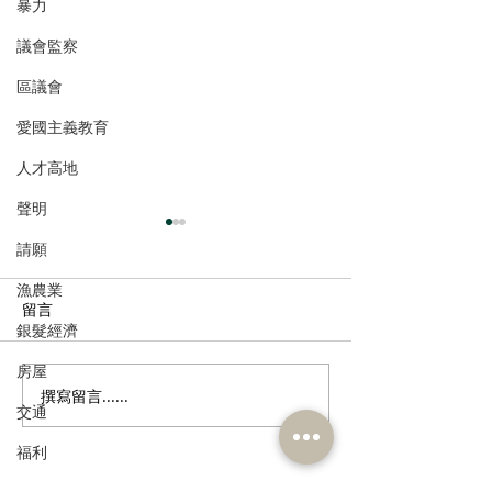
暴力
議會監察
區議會
愛國主義教育
人才高地
聲明
請願
漁農業
留言
銀髮經濟
房屋
撰寫留言......
港區全國人大代表團考察
立法會議員林琳
交通
安徽涇縣，調研紅色文化
共同敦促加強生
保護與非遺活態傳承
管 加強輔助生育
福利