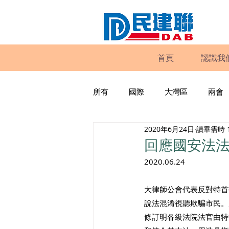
首頁
認識我
所有
國際
大灣區
兩會
2020年6月24日
讀畢需時 
動物權益
工商專業
家
回應國安法
2020.06.24
政策倡議
民建聯報告及建議
大律師公會代表反對特首
說法混淆視聽欺騙市民。
暴力
議會監察
區議會
條訂明各級法院法官由特