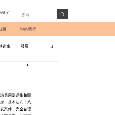
民登記
出版
聯絡我們
務衛生
發展
政預算案
圓桌會議
法會
新聞稿
會議員周浩鼎指相關
規定，基本法八十八
國安案件，完全合理