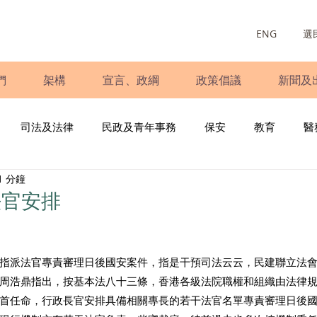
ENG
選
們
架構
宣言、政綱
政策倡議
新聞及
司法及法律
民政及青年事務
保安
教育
醫
1 分鐘
庭
婦女
少數族裔
青年民建聯
施政報告
財
法官安排
書
調查
新冠肺炎
選舉
義工
民生
立
指派法官專責審理日後國安案件，指是干預司法云云，民建聯立法
周浩鼎指出，按基本法八十三條，香港各級法院職權和組織由法律
首任命，行政長官安排具備相關專長的若干法官名單專責審理日後