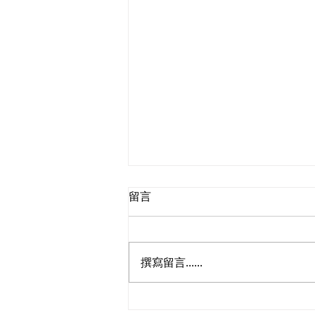
留言
撰寫留言......
民建聯立法會議員葛珮帆就