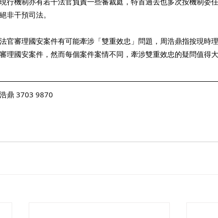
現行機制亦有若干法官負責一些審裁庭，特首過去也多次按機制委
絕非干預司法。 
法官審理國安案件有可能牽涉「雙重效忠」問題，周浩鼎指按現時
審理國安案件，然而每個案件案情不同，牽涉雙重效忠的疑問值得
 3703 9870