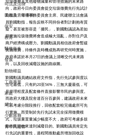
垃圾徵費及其他廢物減量和管理措施的未來路
司法及法律
向，政府今日向委員會提交垃圾徵費先行先試計
民政及青年事務
劃報告。環境事務委員會主席、民建聯立法會議
員劉國勳指，報告反映不同持份者對計劃抱有質
保安
疑，甚至被形容是「擾民」，劉國勳議認為若如
期實施垃圾徵費將會造成極大混亂，亦對住戶及
教育
商戶經濟構成壓力。劉國勳議員相信政府會暫緩
醫務衛生
實施徵費，待條件及時機成熟再研究何時實施，
政府承諾於本月27日的會議上清晰交代未來路
發展
向，以及回收減廢設施的路線圖。
動物權益
劉國勳議員總結政府文件指，先行先試參與度以
工商專業
住宅最低，只有約20至56%，三無大廈最低，可
見管理程度及配套條件直接影響市民的參與度。
家庭
而政府大樓及院舍達百分百參與，建議政府未來
婦女
可以考慮分階段推行，回收配套較完備處所可先
行實施。而受制於先行先試未完全採用徵費模
少數族裔
式，垃圾棄置量減少幅度不大，政府可考慮多鼓
勵市民回收來達到減廢目的。劉國勳議員肯定先
青年民建聯
行先試的重要性，過程間推動處所增加回收設