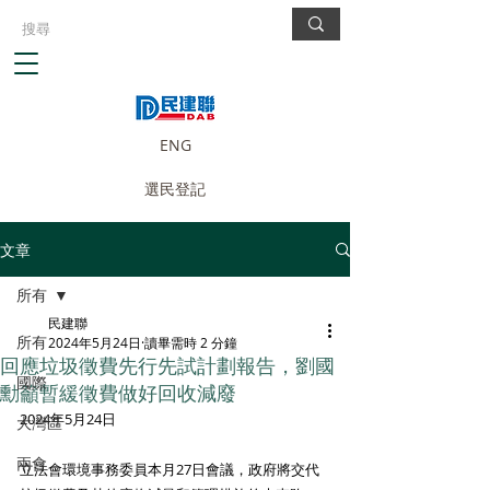
ENG
選民登記
文章
所有
民建聯
所有
2024年5月24日
讀畢需時 2 分鐘
回應垃圾徵費先行先試計劃報告，劉國
國際
勳籲暫緩徵費做好回收減廢
2024年5月24日
大灣區
兩會
立法會環境事務委員本月27日會議，政府將交代