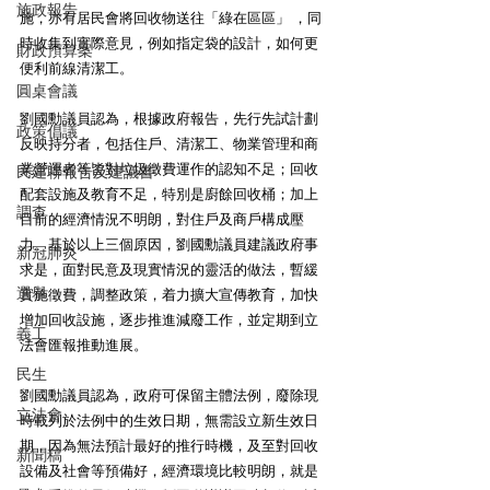
施政報告
施，亦有居民會將回收物送往「綠在區區」 ，同
時收集到實際意見，例如指定袋的設計，如何更
財政預算案
便利前線清潔工。
圓桌會議
劉國勳議員認為，根據政府報告，先行先試計劃
政策倡議
反映持分者，包括住戶、清潔工、物業管理和商
業營運者等皆對垃圾徵費運作的認知不足；回收
民建聯報告及建議書
配套設施及教育不足，特別是廚餘回收桶；加上
調查
目前的經濟情況不明朗，對住戶及商戶構成壓
力。基於以上三個原因，劉國勳議員建議政府事
新冠肺炎
求是，面對民意及現實情況的靈活的做法，暫緩
選舉
實施徵費，調整政策，着力擴大宣傳教育，加快
增加回收設施，逐步推進減廢工作，並定期到立
義工
法會匯報推動進展。
民生
劉國勳議員認為，政府可保留主體法例，廢除現
立法會
時載列於法例中的生效日期，無需設立新生效日
期，因為無法預計最好的推行時機，及至對回收
新聞稿
設備及社會等預備好，經濟環境比較明朗，就是