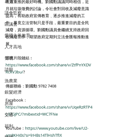
暴力
考慮重推的最好時機。劉國勳議議同時相信，近
月就垃圾徵費的討論，令社會對回收及減廢意識
議會監察
提高，有助政府宣傳教育﹑逐步推進減廢的工
作，畢竟立法管制只是手段，最重要目的是全民
區議會
減廢，資源循環。劉國勳議員會繼續支持政府回
愛國主義教育
收減廢工作，期望政府定期到立法會匯報推動進
展。
人才高地
聲明
回應片段鏈結︰
https://www.facebook.com/share/v/ZtfPnYXDV
請願
RcRV3bu/
?
漁農業
傳媒聯絡：劉國勳 9782 7408
銀髮經濟
Facebook：
房屋
https://www.facebook.com/share/v/UqeRzRTP4
L37GJPC/?mibextid=WC7FNe
交通
福利
YouTube：
https://www.youtube.com/live/U2-
am8KHi0s?si=lrHBs14TlHshTfIX