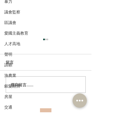
暴力
議會監察
區議會
愛國主義教育
人才高地
聲明
留言
請願
漁農業
撰寫留言......
社區券涉騙案植潔鈴促全
植潔鈴歡迎特首
銀髮經濟
面檢視監管，善用科技加
聯建議優化閩粵
房屋
強核實
長者內地戶口
交通
福利
訂閱《建聞》電子版和其他電子
資訊