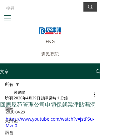
ENG
選民登記
文章
所有
民建聯
所有
2020年4月29日
讀畢需時 1 分鐘
回應屋苑管理公司申領保就業津貼漏洞
國際
2020.04.29
https://www.youtube.com/watch?v=jstPSu-
大灣區
Mw-0
兩會