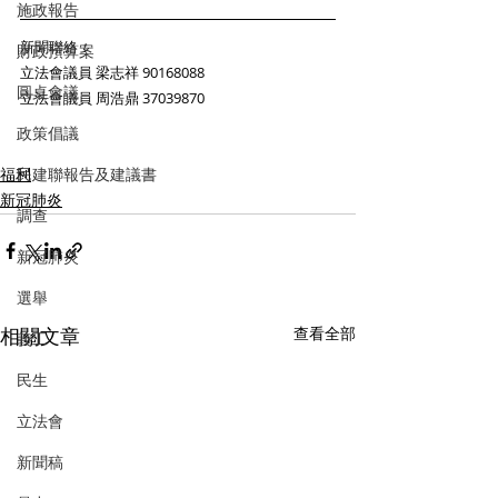
施政報告
新聞聯絡：
財政預算案
立法會議員 梁志祥 90168088
圓桌會議
立法會議員 周浩鼎 37039870
政策倡議
福利
民建聯報告及建議書
新冠肺炎
調查
新冠肺炎
選舉
相關文章
查看全部
義工
民生
立法會
新聞稿