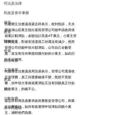
司法及法律
民政及青年事務
保安
民建聯立法會議員梁志祥表示，收到投訴，天水
圍嘉湖山莊業主指出屋苑管理公司能申請政府保
教育
就業計劃津貼，金額估計高達4千萬元，小業主管
醫務衛生
理費交足，對保安清潔員工待遇沒有減少，然而
管理公司仍能申領大額津貼，公司自己全數受
發展
惠，並沒有任何舉措回撥付鈔的小業主，如此衍
生不公漏洞。 
動物權益
工商專業
民建聯立法會議員周浩鼎表示，管理公司透過收
足管理費，員工待遇應確保不變，既然不受影
家庭
響，但申領大筆保就業津貼又沒有回饋真正付款
婦女
的小業主，的確不公。 
少數族裔
梁志祥和周浩鼎要求政府應敦促管理公司，和業
主法團商討，如何有效運用申領津貼回饋小業
青年民建聯
主，減輕他們負擔。 