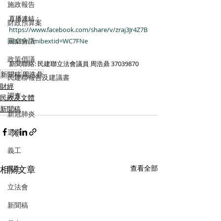
施政報告
直播連結：
財政預算案
https://www.facebook.com/share/v/zraj3Jr4Z7B
圓桌會議
e8LEw/?mibextid=WC7FNe
政策倡議
新聞聯絡: 民建聯立法會議員 周浩鼎 37039870
新聞稿
周浩鼎
民建聯報告及建議書
財經
調查
民政及文體
新聞稿
新冠肺炎
選舉
義工
相關文章
查看全部
民生
立法會
新聞稿