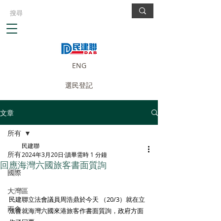
ENG
選民登記
文章
所有
民建聯
所有
2024年3月20日
讀畢需時 1 分鐘
回應海灣六國旅客書面質詢
國際
大灣區
民建聯立法會議員周浩鼎於今天 （20/3）就在立
兩會
法會就海灣六國來港旅客作書面質詢，政府方面