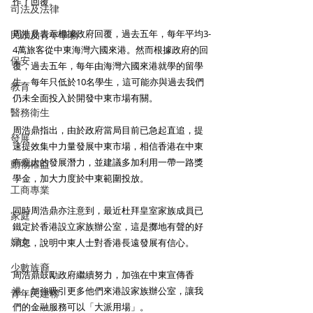
作了回覆。
司法及法律
周浩鼎表示根據政府回覆，過去五年，每年平均3-
民政及青年事務
4萬旅客從中東海灣六國來港。然而根據政府的回
保安
覆，過去五年，每年由海灣六國來港就學的留學
生，每年只低於10名學生，這可能亦與過去我們
教育
仍未全面投入於開發中東市場有關。
醫務衛生
周浩鼎指出，由於政府當局目前已急起直追，提
發展
速提效集中力量發展中東市場，相信香港在中東
有龐大的發展潛力，並建議多加利用一帶一路獎
動物權益
學金，加大力度於中東範圍投放。
工商專業
同時周浩鼎亦注意到，最近杜拜皇室家族成員已
家庭
鐵定於香港設立家族辦公室，這是擲地有聲的好
婦女
消息，說明中東人士對香港長遠發展有信心。
少數族裔
周浩鼎鼓勵政府繼續努力，加強在中東宣傳香
港，加強吸引更多他們來港設家族辦公室，讓我
青年民建聯
們的金融服務可以「大派用場」。