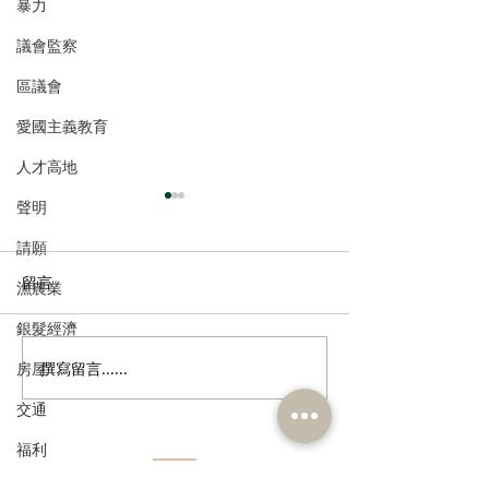
暴力
議會監察
區議會
愛國主義教育
人才高地
聲明
請願
留言
漁農業
銀髮經濟
撰寫留言......
房屋
港區全國人大代表團考察
立法會議員林琳
安徽涇縣，調研紅色文化
共同敦促加強生
交通
保護與非遺活態傳承
管 加強輔助生育
福利