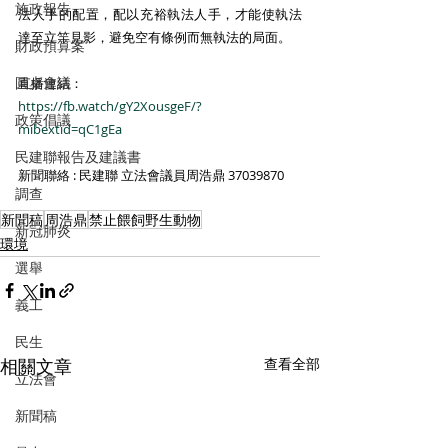
施政報告
法人手的配置，配以充裕執法人手，才能使執法
達至立竿見影，避免空有條例而無執法的局面。 
財政預算案
圓桌會議
直播連結：
https://fb.watch/gY2XousgeF/?
政策倡議
mibextid=qC1gEa
民建聯報告及建議書
新聞聯絡 : 民建聯 立法會議員周浩鼎 37039870 
調查
新聞稿
周浩鼎
禁止餵飼野生動物
新冠肺炎
環境
選舉
義工
民生
相關文章
查看全部
立法會
新聞稿