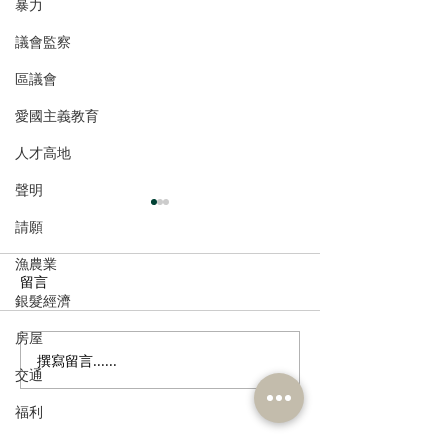
暴力
議會監察
區議會
愛國主義教育
人才高地
聲明
請願
漁農業
留言
銀髮經濟
房屋
撰寫留言......
民建聯回應市區發現鱷魚
2026年西營盤
交通
及檢獲大批瀕危動物
見調查
福利