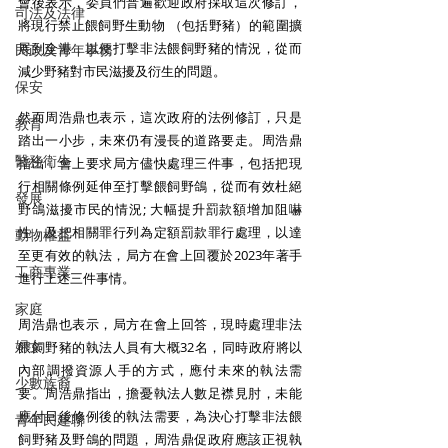
會後表示，委員們普遍歡迎政府採取這次修訂，
司法及法律
將現行禁止餵飼野生動物 （包括野豬）的範圍擴
展到全港，以便打擊非法餵飼野豬的情況，從而
民政及青年事務
減少野豬對市民滋擾及衍生的問題。 
保安
然而周浩鼎也表示，這次政府的法例修訂，只是
教育
踏出一小步，未來仍有漫長的道路要走。周浩鼎
醫務衛生
指出，會上要求局方儘快處理三件事，包括把現
行相關條例延伸至打擊餵飼野鴿，從而有效杜絕
發展
野鴿滋擾市民的情況; 大幅提升罰款額增加阻嚇
性，及把相關罪行列為定額罰款罪行處理，以達
動物權益
至更有效的執法，局方在會上回覆於2023年著手
工商專業
進行上述三件事情。 
家庭
周浩鼎也表示，局方在會上回答，現時處理非法
婦女
餵飼野豬的執法人員有大概32名，同時政府將以
內部調撥資源人手的方式，應付未來的執法需
少數族裔
要。周浩鼎指出，擔憂執法人數足襟見肘，未能
應付日後修例後的執法需要，為決心打擊非法餵
青年民建聯
飼野豬及野鴿的問題，周浩鼎促政府應該正視執