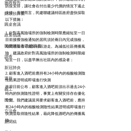
施政報告
防疫安排，讓社會在付出最少代價的情況下遏止
疫情。具體而言，民建聯建議特區政府盡快採取
財政預算案
以下措施︰
圓桌會議
1. 針對高風險場所的強制檢測時限應縮短至一日
政策倡議
目前接獲強檢通知的居民須於兩日內完成強檢，
民建聯報告及建議書
期間感染者可能於社區游走。為減低社區傳播風
險，建議政府針對高風險場所的強制檢測時限縮
調查
短至一日，以盡早揪出社區內的感染者；
新冠肺炎
2. 顧客進入酒吧前應持有24小時內的核酸檢測陰
選舉
性結果證明或即場進行快測
政府日前公布，顧客進入酒吧前須出示過去24小
義工
時內的快測陰性證明，事實上有關安排存在優化
民生
空間。我們建議當局要求顧客進入酒吧前，應持
有24小時內的核酸檢測陰性結果證明或即場進行
立法會
快測並取得陰性結果，藉此降低酒吧內的傳播風
險；
新聞稿