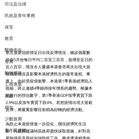
司法及法律
民政及青年事務
保安
教育
醫務衛生
第五波新冠疫情近日出現反彈情況，確診個案數
目由5月份每日平均二百至三百宗，急增至近日的
發展
近八百宗，情況令人憂慮本港會否再次出現大規
動物權益
模感染情況及影響本港經濟民生的復常進程。事
實上，由於受疫情衝擊，本港第1季香港經濟陷入
工商專業
收縮，終止連續4季錄得按年增長的趨勢。根據本
地銀行的預估數字，第1季香港GDP按季實質下跌
家庭
2.9%以及按年實質下跌4%。若然疫情出現大規範
婦女
反彈，將嚴重影響目前稍為好轉的經濟活動。
少數族裔
為防止本港疫情進一步惡化，穩住經濟民生活
青年民建聯
動，民建聯建議特區政府盡快採取措施，針對高
風險場所及群組加強防疫工作，務求透過精準的