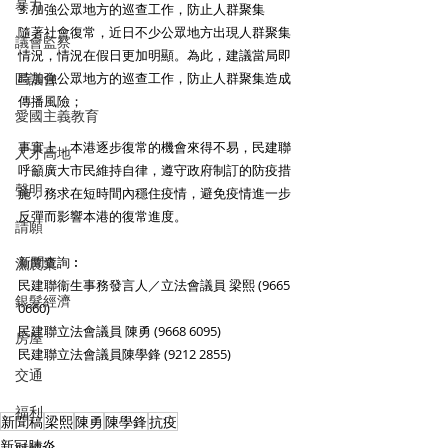
暴力
3. 加強公眾地方的巡查工作，防止人群聚集
隨著社會復常，近日不少公眾地方出現人群聚集
議會監察
情況，情況在假日更加明顯。為此，建議當局即
區議會
時加強公眾地方的巡查工作，防止人群聚集造成
傳播風險；
愛國主義教育
事實上，本港逐步復常的機會來得不易，民建聯
人才高地
呼籲廣大市民維持自律，遵守政府制訂的防疫措
聲明
施，務求在短時間內穩住疫情，避免疫情進一步
反彈而影響本港的復常進度。
請願
新聞查詢︰
漁農業
民建聯衞生事務發言人／立法會議員 梁熙 (9665 
銀髮經濟
0660)
民建聯立法會議員 陳勇 (9668 6095)
房屋
民建聯立法會議員陳學鋒 (9212 2855)
交通
福利
新聞稿
梁熙
陳勇
陳學鋒
抗疫
新冠肺炎