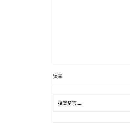
留言
撰寫留言......
陳恒鑌回應機場島自動車項目
正式展開無人駕駛測試