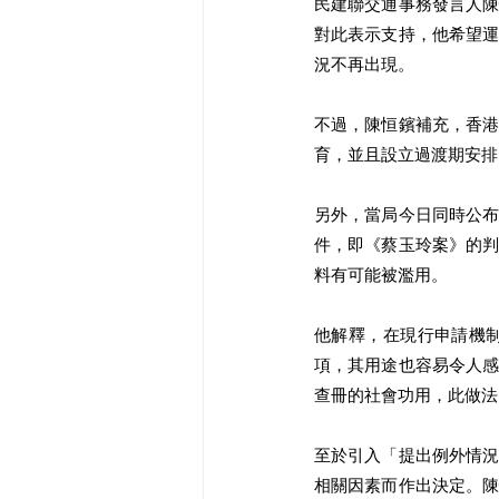
民建聯交通事務發言人
對此表示支持，他希望
況不再出現。
不過，陳恒鑌補充，香
育，並且設立過渡期安排
另外，當局今日同時公
件，即《蔡玉玲案》的
料有可能被濫用。
他解釋，在現行申請機
項，其用途也容易令人
查冊的社會功用，此做法
至於引入「提出例外情
相關因素而作出決定。