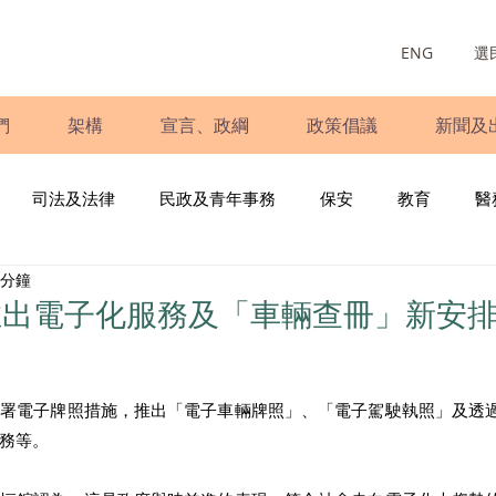
ENG
選
們
架構
宣言、政綱
政策倡議
新聞及
司法及法律
民政及青年事務
保安
教育
醫
 分鐘
庭
婦女
少數族裔
青年民建聯
施政報告
財
推出電子化服務及「車輛查冊」新安
書
調查
新冠肺炎
選舉
義工
民生
立
輸署電子牌照措施，推出「電子車輛牌照」、「電子駕駛執照」及透
務等。