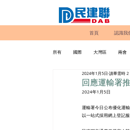
首頁
認識我
所有
國際
大灣區
兩會
2024年1月5日
讀畢需時 2
動物權益
工商專業
家
回應運輸署
2024年1月5日
政策倡議
民建聯報告及建議
運輸署今日公布優化運
以一站式採用網上登記服
暴力
議會監察
區議會