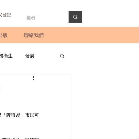
民登記
出版
聯絡我們
務衛生
發展
政預算案
圓桌會議
排
法會
新聞稿
過「牌證易」市民可