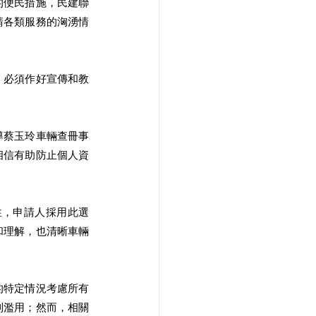
的便民措施，民建聯
請各類服務的洶湧情
，必須作好宣傳和教
導蔡玉玲車輛查冊事
相信有助防止個人資
性，申請人採用此選
和理解，也清晰車輛
的特定情況考慮所有
到濫用；然而，相關