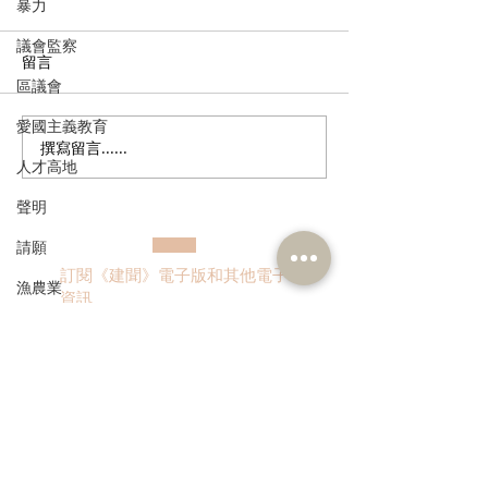
暴力
議會監察
留言
區議會
愛國主義教育
撰寫留言......
民建聯回應政府就《商品
歡迎國際統一私
人才高地
說明條例》展開公眾諮詢
香港設聯絡辦公
聲明
請願
訂閱《建聞》電子版和其他電子
漁農業
資訊
銀髮經濟
房屋
交通
福利
>