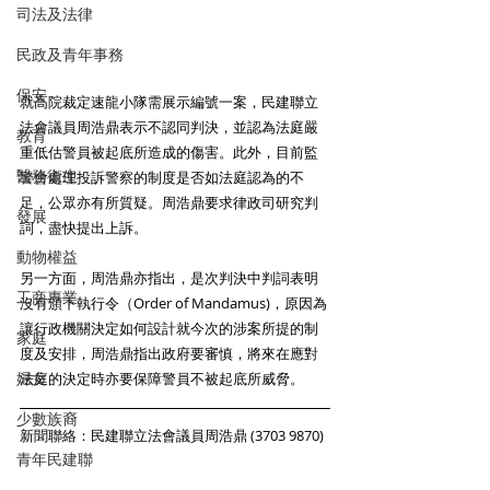
司法及法律
民政及青年事務
保安
就高院裁定速龍小隊需展示編號一案，民建聯立
法會議員周浩鼎表示不認同判決，並認為法庭嚴
教育
重低估警員被起底所造成的傷害。此外，目前監
醫務衛生
警會處理投訴警察的制度是否如法庭認為的不
足，公眾亦有所質疑。周浩鼎要求律政司研究判
發展
詞，盡快提出上訴。 
動物權益
另一方面，周浩鼎亦指出，是次判決中判詞表明
工商專業
沒有頒下執行令（Order of Mandamus)，原因為
讓行政機關決定如何設計就今次的涉案所提的制
家庭
度及安排，周浩鼎指出政府要審慎，將來在應對
婦女
法庭的決定時亦要保障警員不被起底所威脅。 
少數族裔
新聞聯絡：民建聯立法會議員周浩鼎 (3703 9870)
青年民建聯