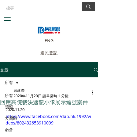
ENG
選民登記
文章
所有
民建聯
所有
2020年11月20日
讀畢需時 1 分鐘
回應高院裁決速龍小隊展示編號案件
國際
2020.11.20
https://www.facebook.com/dab.hk.1992/vi
大灣區
deos/802432653910099
兩會