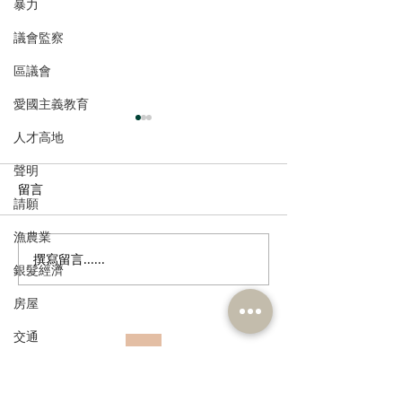
暴力
議會監察
區議會
愛國主義教育
人才高地
聲明
留言
請願
漁農業
撰寫留言......
港區全國人大代表團考察
立法會議員林琳
銀髮經濟
安徽涇縣，調研紅色文化
共同敦促加強生
房屋
保護與非遺活態傳承
管 加強輔助生育
交通
訂閱《建聞》電子版和其他電子
福利
資訊