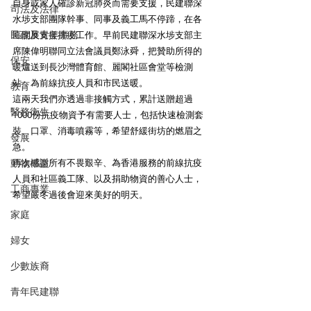
自身或家人確診新冠肺炎而需要支援，民建聯深
司法及法律
水埗支部團隊幹事、同事及義工馬不停蹄，在各
民政及青年事務
區開展支援抗疫工作。早前民建聯深水埗支部主
席陳偉明聯同立法會議員鄭泳舜，把贊助所得的
保安
暖爐送到長沙灣體育館、麗閣社區會堂等檢測
站，為前線抗疫人員和市民送暖。
教育
這兩天我們亦透過非接觸方式，累計送贈超過
醫務衛生
1000份抗疫物資予有需要人士，包括快速檢測套
裝、口罩、消毒噴霧等，希望舒緩街坊的燃眉之
發展
急。
動物權益
再次感謝所有不畏艱辛、為香港服務的前線抗疫
人員和社區義工隊、以及捐助物資的善心人士，
工商專業
希望嚴冬過後會迎來美好的明天。
家庭
婦女
少數族裔
青年民建聯