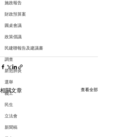
施政報告
財政預算案
圓桌會議
政策倡議
民建聯報告及建議書
調查
新冠肺炎
選舉
相關文章
查看全部
義工
民生
立法會
新聞稿