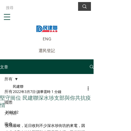
ENG
選民登記
文章
所有
民建聯
所有
2022年3月7日
讀畢需時 1 分鐘
堅守崗位 民建聯深水埗支部與你共抗疫
國際
情
2022.02
大灣區
兩會
疫情嚴峻，近日收到不少深水埗街坊的來電，因