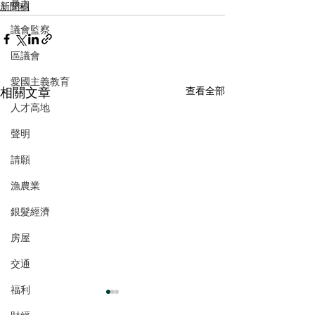
暴力
新聞稿
議會監察
區議會
愛國主義教育
相關文章
查看全部
人才高地
聲明
請願
漁農業
銀髮經濟
房屋
交通
福利