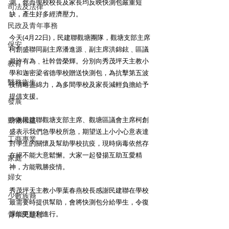
測，然而學校校長及家長均反映快測包嚴重短
司法及法律
缺，產生好多經濟壓力。
民政及青年事務
今天(4月22日)，民建聯觀塘團隊，觀塘支部主席
保安
柯創盛聯同副主席潘進源﹑副主席洪錦鉉﹑區議
員許有為﹑社幹曾榮輝。分別向秀茂坪天主教小
教育
學和迦密梁省德學校贈送快測包，為抗擊第五波
醫務衛生
疫情略盡綿力，為多間學校及家長減輕負擔給予
提供支援。
發展
動物權益
身兼民建聯觀塘支部主席、觀塘區議會主席柯創
盛表示我們急學校所急，期望送上小小心意表達
工商專業
對學生的關懷及幫助學校抗疫，現時病毒依然存
在絕不能大意鬆懈。大家一起發揚互助互愛精
家庭
神，方能戰勝疫情。
婦女
秀茂坪天主教小學葉春燕校長感謝民建聯在學校
少數族裔
最需要時提供幫助，會將快測包分給學生，令復
課能更順利進行。
青年民建聯