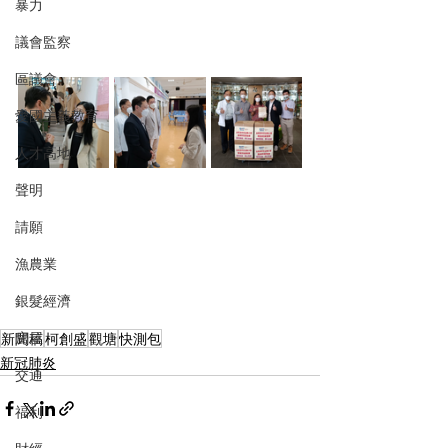
暴力
議會監察
區議會
愛國主義教育
人才高地
聲明
請願
漁農業
銀髮經濟
房屋
新聞稿
柯創盛
觀塘
快測包
新冠肺炎
交通
福利