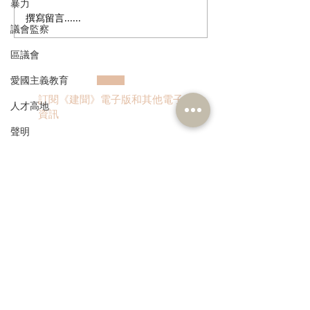
暴力
撰寫留言......
郭芙蓉聯同葵青區防火委
政府公布公務員
議會監察
員會到訪消防處 了解打擊
調查結果 林琳
「鬼油」活動最新情況 支
隱憂 薪酬調整
區議會
持修例加強阻嚇 多管齊下
愛國主義教育
斬斷「鬼油」市場 守護社
訂閱《建聞》電子版和其他電子
區安全 保障市民生命
人才高地
資訊
聲明
請願
漁農業
銀髮經濟
>
房屋
交通
本人同意我的個人資料被用
福利
作民建聯通知我有關資訊。