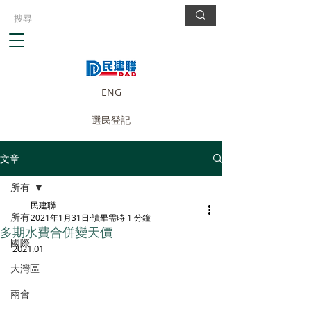
ENG
選民登記
文章
所有
民建聯
所有
2021年1月31日
讀畢需時 1 分鐘
多期水費合併變天價
國際
2021.01
大灣區
兩會