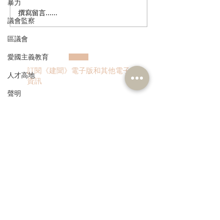
暴力
撰寫留言......
民建聯歡迎國務院批覆港
朱立威促推動粵
議會監察
澳遊艇免擔保政策 助推大
自由行 倡訂遊
灣區遊艇自由行邁新台階
藍圖 成立高層
區議會
門
愛國主義教育
訂閱《建聞》電子版和其他電子
人才高地
資訊
聲明
請願
漁農業
銀髮經濟
>
房屋
交通
本人同意我的個人資料被用
福利
作民建聯通知我有關資訊。