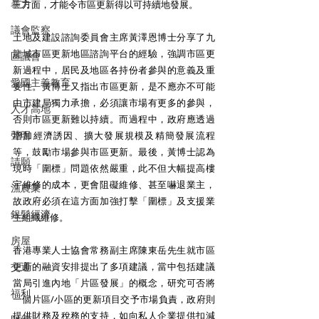
暴力
三方面，才能令市區更新得以可持續地發展。 
議會監察
土地及建設諮詢委員會主席黃澤恩博士分享了九
龍城市區更新地區諮詢平台的經驗，強調市區更
區議會
新過程中，居民及地區各持份者參與的意義及重
愛國主義教育
要性。黃博士又指出市區更新，是不應亦不可能
由市建局獨力承擔，必須讓市場有更多的參與，
人才高地
否則市區更新難以持續。而過程中，政府應透過
聲明
增加經濟誘因、擴大發展規模及精簡發展流程
等，鼓勵市場參與市區更新。最後，黃博士認為
請願
現時「圍標」問題依然嚴重，此不但大幅提高樓
宇維修的成本，更會阻礙維修、甚至嚇退業主，
漁農業
故政府必須在這方面加強打擊「圍標」及支援業
銀髮經濟
主組織維修。 
房屋
香港專業人士協會常務副主席陳東岳先生就市區
交通
更新的融資安排提出了多項建議，當中包括建議
當局引進內地「片區發展」的概念，研究可否將
福利
一個片區/小區的更新項目交予市場負責，政府則
提供財務及稅務的支持，如向私人企業提供扣減