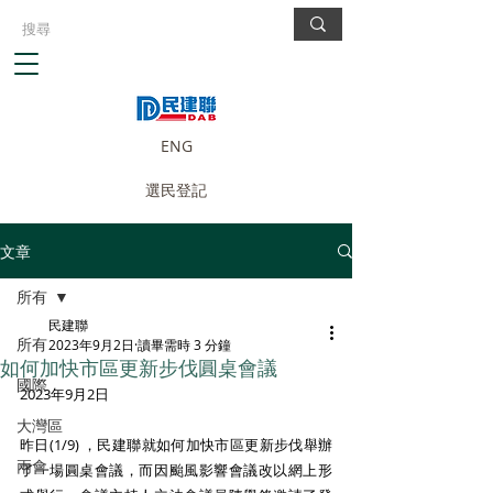
ENG
選民登記
文章
所有
民建聯
所有
2023年9月2日
讀畢需時 3 分鐘
如何加快市區更新步伐圓桌會議
國際
2023年9月2日 
大灣區
昨日(1/9) ，民建聯就如何加快市區更新步伐舉辦
兩會
了一場圓桌會議，而因颱風影響會議改以網上形