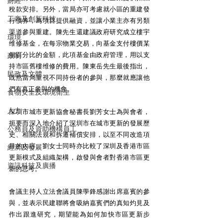
財經
稅款安排。另外，當局亦可考慮就小區的重建發
工商及創新科技
行債券，為項目提供融資，並讓小業主亦有另類
渠道參與重建。陳先生還建議政府研究成立樓宇
環境
维修基金，在每宗物業交易，向基金支付樓價某
個百分比的金額，此項基金由政府管理，用以支
政制
持市區舊樓维修的費用。陳東岳先生最後指出，
民政及文體
既然當局重視不同持份者的參與，那麼就應讓他
們有真正參與的機會。 
食物安全及環境衛生
人力
深圳市城市更新協會秘書長劉芳女士為與會者，
扼要而深入地介紹了深圳市在城市更新的發展歷
公務員及資助機構員工
史、相關法規和拆遷補償安排，以至不同改造項
目的內容。劉女士同時亦比較了深圳及香港市區
經濟及發展
更新模式及組織架構，啟發與會者對香港市區更
資訊科技及廣播
新的思考。 
會議主持人立法會議員陳學鋒感謝出席嘉賓的參
與，並表示民建聯將會吸納嘉賓們的真知灼見及
作出跟進研究，期望能為如何加快市區更新步