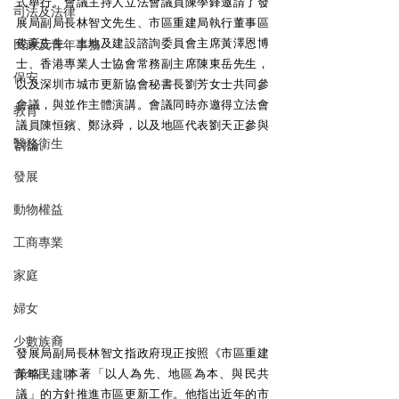
式舉行。會議主持人立法會議員陳學鋒邀請了發
司法及法律
展局副局長林智文先生、市區重建局執行董事區
俊豪先生、土地及建設諮詢委員會主席黃澤恩博
民政及青年事務
士、香港專業人士協會常務副主席陳東岳先生，
保安
以及深圳市城市更新協會秘書長劉芳女士共同參
會議，與並作主體演講。會議同時亦邀得立法會
教育
議員陳恒鑌、鄭泳舜，以及地區代表劉天正參與
醫務衛生
討論。
發展
動物權益
工商專業
家庭
婦女
少數族裔
發展局副局長林智文指政府現正按照《市區重建
青年民建聯
策略》，本著「以人為先、地區為本、與民共
議」的方針推進市區更新工作。他指出近年的市