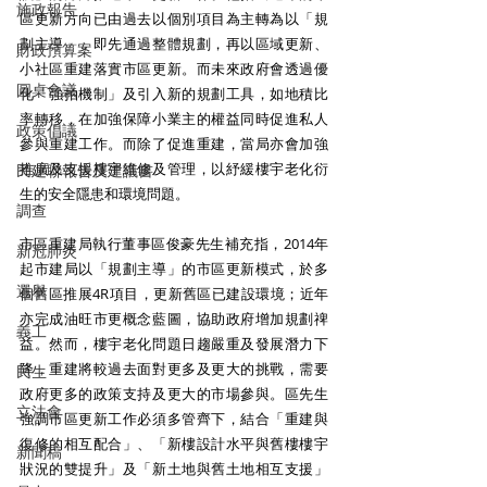
施政報告
區更新方向已由過去以個別項目為主轉為以「規
劃主導」，即先通過整體規劃，再以區域更新、
財政預算案
小社區重建落實市區更新。而未來政府會透過優
圓桌會議
化「強拍機制」及引入新的規劃工具，如地積比
率轉移，在加強保障小業主的權益同時促進私人
政策倡議
參與重建工作。而除了促進重建，當局亦會加強
推廣及支援樓宇維修及管理，以紓緩樓宇老化衍
民建聯報告及建議書
生的安全隱患和環境問題。 
調查
市區重建局執行董事區俊豪先生補充指，2014年
新冠肺炎
起市建局以「規劃主導」的市區更新模式，於多
選舉
個舊區推展4R項目，更新舊區已建設環境；近年
亦完成油旺市更概念藍圖，協助政府增加規劃禆
義工
益。然而，樓宇老化問題日趨嚴重及發展潛力下
降，重建將較過去面對更多及更大的挑戰，需要
民生
政府更多的政策支持及更大的市場參與。區先生
立法會
強調市區更新工作必須多管齊下，結合「重建與
復修的相互配合」、「新樓設計水平與舊樓樓宇
新聞稿
狀況的雙提升」及「新土地與舊土地相互支援」