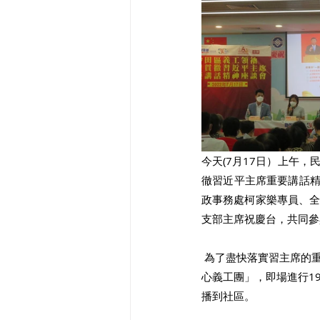
今天(7⽉17⽇）上午
徹習近平主席重要講話精
政事務處柯家樂專員、
⽀部主席祝慶台，共同參
 為了盡快落實習主席的重要講話精神，在沙⽥⺠政事務處的⼤⼒⽀持下，⺠建聯沙⽥⽀部宣布成立「社區服務愛
⼼義⼯團」，即場進⾏1
播到社區。 