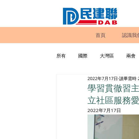
首頁
認識我
所有
國際
大灣區
兩會
2022年7月17日
讀畢需時 
動物權益
工商專業
家
學習貫徹習主
立社區服務
政策倡議
民建聯報告及建議
2022年7⽉17⽇
暴力
議會監察
區議會