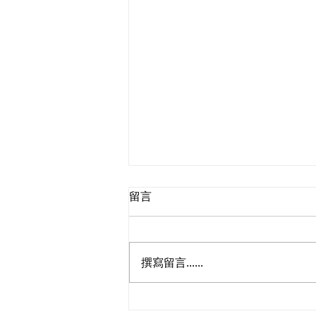
留言
撰寫留言......
民建聯舉行義工嘉許禮2024