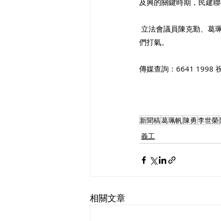
及興的關鍵時期，⺠建聯
 立法會議員陳克勤、葛珮帆、李世榮也分享了對習主席視察香港以及重要講話的感受，向義⼯隊授旗，並為義⼯
們打氣。
傳媒查詢：6641 199
新聞稿
葛珮帆
陳勇
李世榮
義工
相關文章