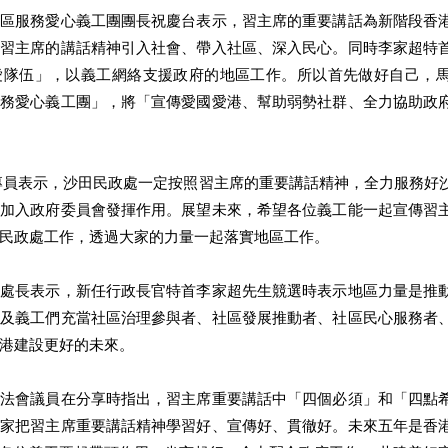
社區服務愛⼼義⼯團團長祝慶台表示，習主席的重要講話為新階段香
將習主席的講話精神引入社會、帶入社區、深入⺠⼼。同時李家超特
愛隊伍」，以義⼯網絡⽀援政府的地區⼯作。所以⾸先做好⾃⼰，
服務愛⼼義⼯團」，將「宣傳愛國愛港、幫助弱勢社群、全⼒協助政
⼠加入政府委員會發揮作⽤。展望未來，希望各位義⼯能⼀起宣傳習
⺠政處⼯作，透過⼤家的⼒量⼀起落實地區⼯作。 
華處長表示，新任⾏政長官特⾸李家超先⽣競選時表示地區⼒量是推
袖及義⼯們充當社區治理參與者、社區發展推動者、社區⺠⼼服務者
港建設更好的未來。 
立法會議員在分享時指出，習主席重要講話中「四個必須」和「四點
⼤家把習主席重要講話精神學習好、宣傳好、貫徹好。未來五年是香