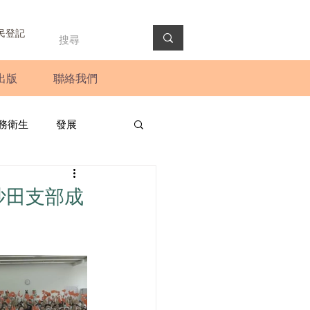
民登記
出版
聯絡我們
務衛生
發展
政預算案
圓桌會議
沙⽥⽀部成
法會
新聞稿