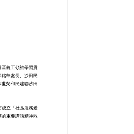
⽥區義⼯領袖學習貫
廖銘華處長、沙⽥⺠
李世榮和⺠建聯沙⽥
席的重要講話精神散