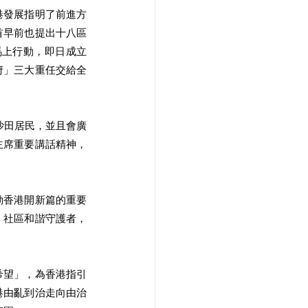
港發展指明了前進⽅
⾸早前也提出⼗⼋區
⾺上⾏動，即⽇成立
府」三⼤重任交給全
主席重要講話精神，
動香港開新篇的重要
、社區和諧守護者，
希望」，為香港指引
港由亂到治走向由治