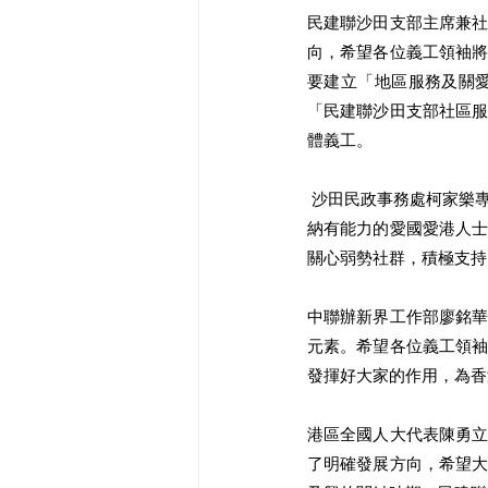
⺠建聯沙⽥⽀部主席兼
向，希望各位義⼯領袖
要建立「地區服務及關
「⺠建聯沙⽥⽀部社區
體義⼯。
 沙⽥⺠政事務處柯家樂專員表示，沙⽥⺠政處⼀定按照習主席的重要講話精神，全⼒服務好沙⽥居⺠，並且會廣
納有能⼒的愛國愛港⼈
關⼼弱勢社群，積極⽀持
中聯辦新界⼯作部廖銘
元素。希望各位義⼯領
發揮好⼤家的作⽤，為香
港區全國⼈⼤代表陳勇
了明確發展⽅向，希望