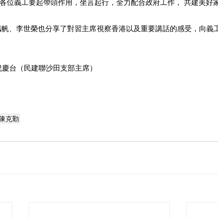
各位義⼯要起帶頭作⽤，坐⾔起⾏，全⼒配合政府⼯作， 共建美好
8 祝慶台（⺠建聯沙⽥⽀部主席）
陳克勤