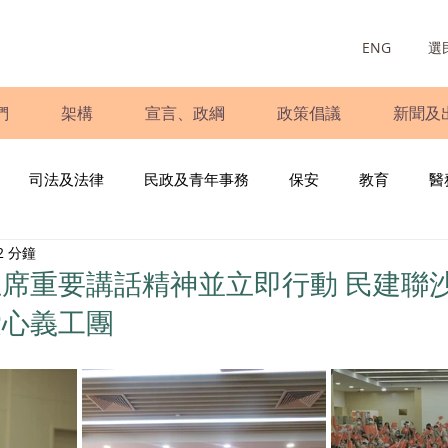
ENG
選
們
架構
宣言、政綱
政策倡議
新聞及
司法及法律
民政及青年事務
保安
教育
醫
2 分鐘
庭
婦女
少數族裔
青年民建聯
施政報告
財
席重要講話精神並立即⾏動 ⺠建聯
愛⼼義⼯團
書
調查
新冠肺炎
選舉
義工
民生
立