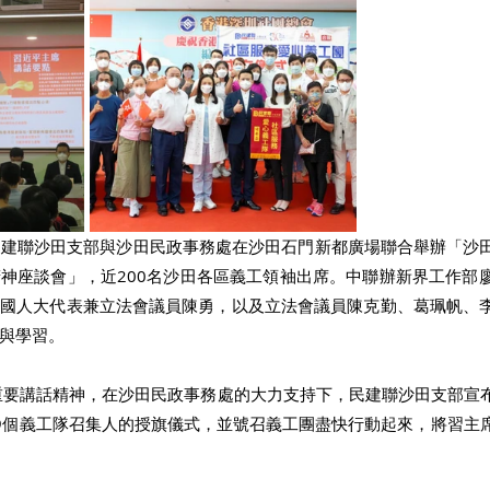
，⺠建聯沙⽥⽀部與沙⽥⺠政事務處在沙⽥⽯⾨新都廣場聯合舉辦「沙
神座談會」，近200名沙⽥各區義⼯領袖出席。中聯辦新界⼯作部
全國⼈⼤代表兼立法會議員陳勇，以及立法會議員陳克勤、葛珮帆、
與學習。
9個義⼯隊召集⼈的授旗儀式，並號召義⼯團盡快⾏動起來，將習主