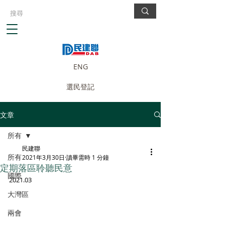
ENG
選民登記
文章
所有
民建聯
所有
2021年3月30日
讀畢需時 1 分鐘
定期落區聆聽民意
國際
2021.03
大灣區
兩會