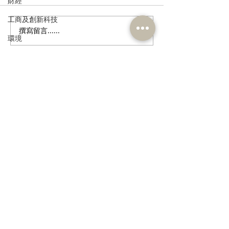
財經
工商及創新科技
撰寫留言......
港區全國人大代表團考察
立法會議員林琳
環境
安徽涇縣，調研紅色文化
共同敦促加強生
保護與非遺活態傳承
管 加強輔助生育
政制
民政及文體
訂閱《建聞》電子版和其他電子
食物安全及環境衛生
資訊
人力
公務員及資助機構員工
經濟及發展
資訊科技及廣播
>
本人同意我的個人資料被用