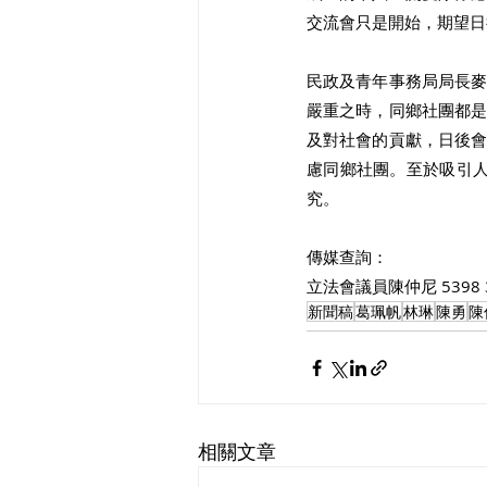
交流會只是開始，期望日
民政及青年事務局局長
嚴重之時，同鄉社團都
及對社會的貢獻，日後
慮同鄉社團。至於吸引
究。 
傳媒查詢：
立法會議員陳仲尼 
5398
新聞稿
葛珮帆
林琳
陳勇
陳
相關文章