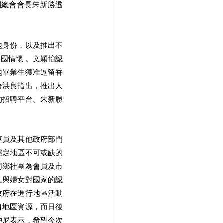
團總會會長朱新勝透
地身份，以及推出不
國情懷 。文穎怡認
地畢業生獲准逗留香
詹洪良指出，推出人
的招聘平台。朱新勝
專員及其他政府部門
穩定地區不可或缺的
同鄉社團為會員及市
人與婦女對國家的認
政府在進行地區活動
府地區資源，而日後
仲尼表示，希望今次