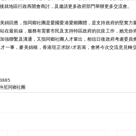
後就地區行政再開會商討，及邀請更多政府部門舉辦更多交流會。 
麥美娟回應，指同鄉社團是愛國愛港愛鄉團體，是支持政府的堅實力
是站在最前線，服務有需要市民及支持特區政府的抗疫工作，她充份
會加強聯繫及溝通，又指同鄉社團人才輩出，相信日後政府考慮委員
人才一事，麥美娟稱，香港現正求財/才若渴，會將今次交流意見轉
 3885
仲尼
同鄉社團