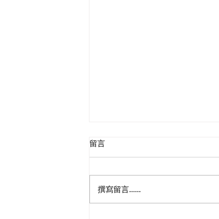
留言
撰寫留言......
走進蔚來、國盾量子與科大訊