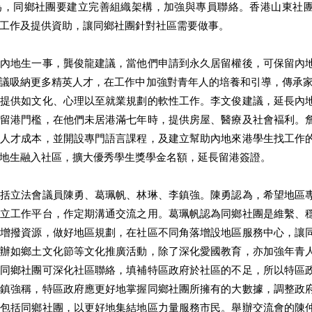
為，同鄉社團要建立完善組織架構，加強與專員聯絡。香港山東社
工作及提供資助，讓同鄉社團針對社區需要做事。 
的內地生一事，龔俊龍建議，當他們申請到永久居留權後，可保留內
議吸納更多精英人才，在工作中加強對青年人的培養和引導，傳承家
和提供如文化、心理以至就業規劃的軟性工作。李文俊建議，延長內
道留港門檻，在他們未居港滿七年時，提供房屋、醫療及社會褔利。
港人才成本，並開設專門語言課程，及建立幫助內地來港學生找工作
地生融入社區，擴大優秀學生獎學金名額，延長留港簽證。 
包括立法會議員陳勇、葛珮帆、林琳、李鎮強。陳勇認為，希望地區
設立工作平台，作定期溝通交流之用。葛珮帆認為同鄉社團是維繫、
府增撥資源，做好地區規劃，在社區不同角落增設地區服務中心，讓
舉辦如鄉土文化節等文化推廣活動，除了深化愛國教育，亦加強年青
，同鄉社團可深化社區聯絡，填補特區政府於社區的不足，所以特區
李鎮強稱，特區政府應更好地掌握同鄉社團所擁有的大數據，調整政
應包括同鄉社團，以更好地集結地區力量服務市民。舉辦交流會的陳