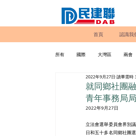
首頁
認識我
所有
國際
大灣區
兩會
2022年9月27日
讀畢需時 
動物權益
工商專業
家
就同鄉社團
青年事務局
政策倡議
民建聯報告及建議
2022年9月27日 
立法會選舉委員會界別
暴力
議會監察
區議會
日和五十多名同鄉社團