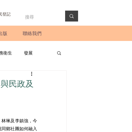
民登記
出版
聯絡我們
務衛生
發展
政預算案
圓桌會議
，與民政及
法會
新聞稿
、林琳及李鎮強，今
就同鄉社團如何融入