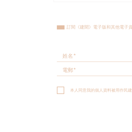
飛，港區人大代表團深入合肥
調研科創成果
訂閱《建聞》電子版和其他電子
本人同意我的個人資料被用作民建