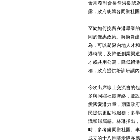
會常務副會長詹洪良認
露，政府統籌各同鄉社團
至於如何挽留在港畢業
同的優惠政策。吳換炎建
為，可以凝聚內地人才
港時限，及降低創業渠
才或共用公寓，降低留
稱，政府提供培訓班讓內
今次出席線上交流會的
多與同鄉社團聯絡，並
愛國愛港力量，期望政
民提供更貼地服務；多
識和歸屬感。林琳指出
時，多考慮同鄉社團。
成立的十八區關愛隊亦