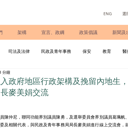
ENG
選
們
架構
宣言、政綱
政策倡議
新聞及
司法及法律
民政及青年事務
保安
教育
醫
3 分鐘
庭
婦女
少數族裔
青年民建聯
施政報告
財
融入政府地區行政架構及挽留內地生
局長麥美娟交流
書
調查
新冠肺炎
選舉
義工
民生
立
議員陳仲尼，聯同功能界別議員陳勇，及選舉委員會界別議員葛珮帆
選委及相關代表，與民政及青年事務局局長麥美娟進行線上交流會，