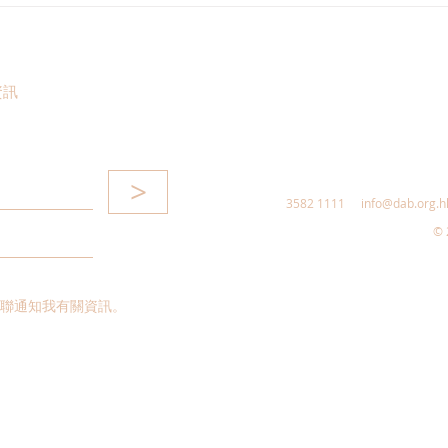
察，重溫渡江戰役精神，領略
行法
科技創新成果
資訊
>
3582 1111
info@dab.org.h
© 
聯通知我有關資訊。