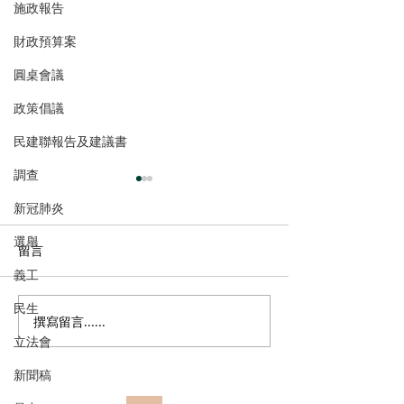
施政報告
財政預算案
圓桌會議
政策倡議
民建聯報告及建議書
調查
新冠肺炎
選舉
留言
義工
民生
撰寫留言......
張培剛歡迎東九龍智慧綠
陳恒鑌、郭芙蓉
立法會
色運輸系統招標，盼預留
新行車天橋安全
延伸完善區內交通
路政署及運輸署
新聞稿
路指示牌 增設