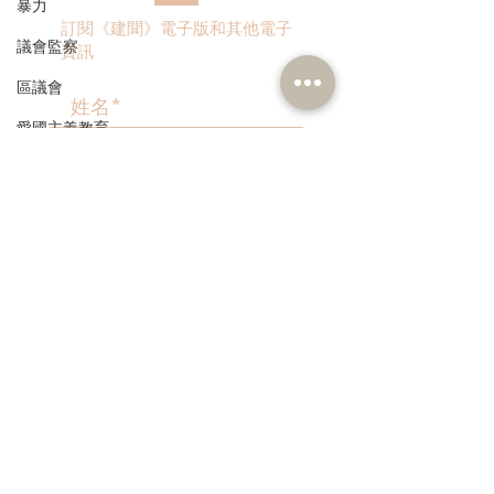
暴力
誌助駕駛者及早
訂閱《建聞》電子版和其他電子
議會監察
資訊
區議會
愛國主義教育
人才高地
>
聲明
請願
漁農業
本人同意我的個人資料被用
作民建聯通知我有關資訊。
銀髮經濟
房屋
交通
福利