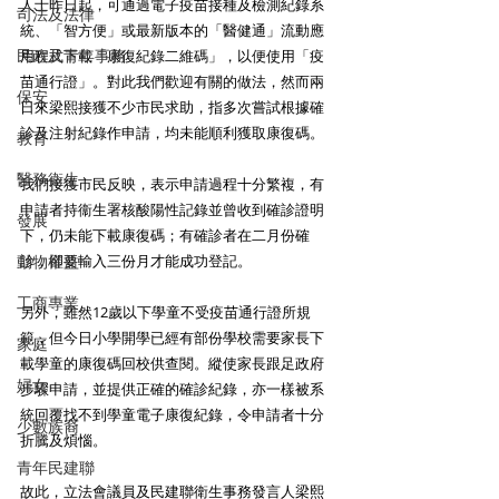
人士昨日起，可通過電子疫苗接種及檢測紀錄系
司法及法律
統、「智方便」或最新版本的「醫健通」流動應
民政及青年事務
用程式下載「康復紀錄二維碼」，以便使用「疫
苗通行證」。對此我們歡迎有關的做法，然而兩
保安
日來梁熙接獲不少市民求助，指多次嘗試根據確
診及注射紀錄作申請，均未能順利獲取康復碼。
教育
醫務衛生
我們接獲市民反映，表示申請過程十分繁複，有
申請者持衞生署核酸陽性記錄並曾收到確診證明
發展
下，仍未能下載康復碼；有確診者在二月份確
動物權益
診，卻要輸入三份月才能成功登記。
工商專業
另外，雖然12歲以下學童不受疫苗通行證所規
範，但今日小學開學已經有部份學校需要家長下
家庭
載學童的康復碼回校供查閱。縱使家長跟足政府
婦女
步驟申請，並提供正確的確診紀錄，亦一樣被系
統回覆找不到學童電子康復紀錄，令申請者十分
少數族裔
折騰及煩惱。
青年民建聯
故此，立法會議員及民建聯衛生事務發言人梁熙