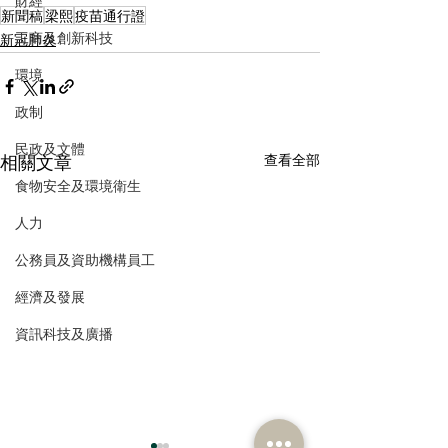
財經
新聞稿
梁熙
疫苗通行證
工商及創新科技
新冠肺炎
環境
政制
民政及文體
相關文章
查看全部
食物安全及環境衛生
人力
公務員及資助機構員工
經濟及發展
資訊科技及廣播