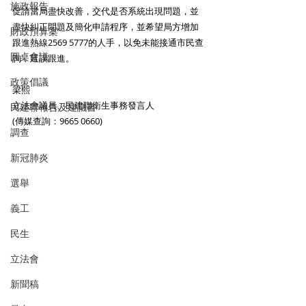
施政報告
促請當局盡快改善，交代是否系統出現問題，並
盡快糾正問題及簡化申請程序，並希望局方增加
財政預算案
跟進熱線2569 5777的人手，以免未能接通市民查
圓桌會議
詢，延誤跟進。
政策倡議
梁熙
立法會議員、民建聯衛生事務發言人
民建聯報告及建議書
(傳媒查詢：9665 0660)
調查
新冠肺炎
選舉
義工
民生
立法會
新聞稿