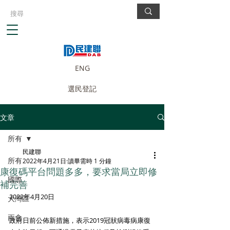
ENG
選民登記
文章
所有
民建聯
所有
2022年4月21日
讀畢需時 1 分鐘
康復碼平台問題多多，要求當局立即修
國際
補完善
2022年4月20日
大灣區
兩會
政府日前公佈新措施，表示2019冠狀病毒病康復