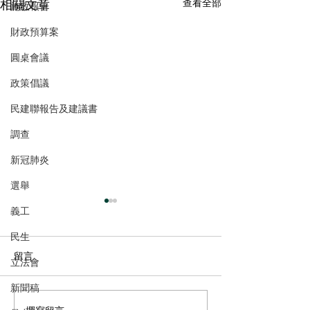
相關文章
查看全部
施政報告
財政預算案
圓桌會議
政策倡議
民建聯報告及建議書
調查
新冠肺炎
選舉
義工
民生
留言
立法會
新聞稿