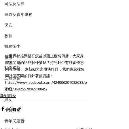
司法及法律
民政及青年事務
保安
教育
醫務衛生
全世界都推動緊打疫苗以阻止疫情傳播，大家身
發展
體無問題的話點解仲猶疑？打完針仲有好多優惠
動物權益
同有獎抽！ 為鼓勵大家盡快打針，我們為您搜集
同社區不同的打針著數資訊︰
工商專業
https://www.facebook.com/424006201032633/p
家庭
osts/3602557096510845/
新冠肺炎
婦女
少數族裔
青年民建聯