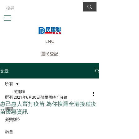
ENG
選民登記
文章
所有
民建聯
所有
2021年6月30日
讀畢需時 1 分鐘
惠己惠人齊打疫苗 為你搜羅全港接種疫
國際
苗優惠資訊
2021.06
大灣區
兩會