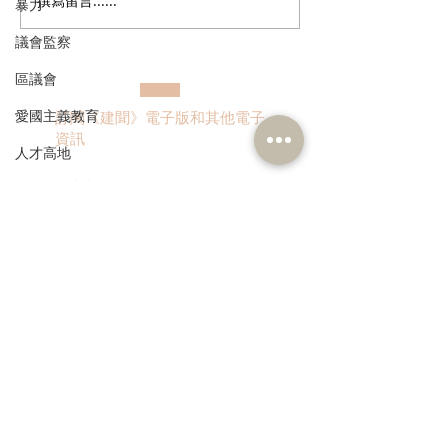
撰寫留言......
多了解、規律生活、保持
香港註冊中醫學
暴力
社交，有助改善「長新
林蓓茵博士推介
議會監察
冠」患者負面情緒
湯，助紓緩「長
體疲倦等徵狀
區議會
愛國主義教育
訂閱《建聞》電子版和其他電子
資訊
人才高地
聲明
請願
漁農業
>
銀髮經濟
房屋
交通
本人同意我的個人資料被用
作民建聯通知我有關資訊。
福利