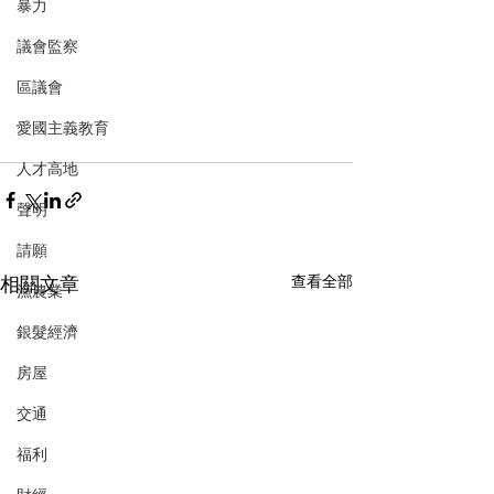
暴力
議會監察
區議會
愛國主義教育
人才高地
聲明
請願
相關文章
查看全部
漁農業
銀髮經濟
房屋
交通
福利