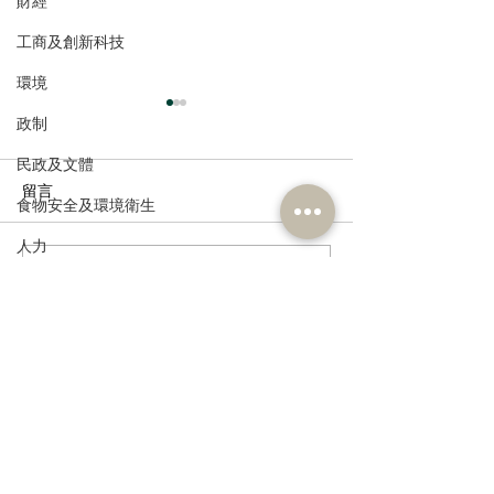
財經
工商及創新科技
環境
政制
民政及文體
留言
食物安全及環境衛生
人力
撰寫留言......
港區人大代表團繼續考察
民建聯參觀九龍
公務員及資助機構員工
安徽蕪湖，由鄉村建設到
及動物福利綜合
經濟及發展
低空經濟 視察城市發展新
政府就修例提升
舊面
利、打擊走私進
資訊科技及廣播
訂閱《建聞》電子版和其他電子
資訊