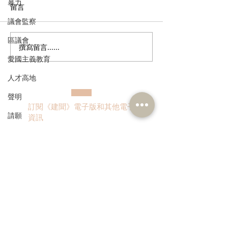
暴力
留言
議會監察
區議會
撰寫留言......
港區全國人大代表團考察
立法會議員林琳
愛國主義教育
安徽涇縣，調研紅色文化
共同敦促加強生
保護與非遺活態傳承
管 加強輔助生育
人才高地
聲明
訂閱《建聞》電子版和其他電子
請願
資訊
漁農業
銀髮經濟
房屋
>
交通
福利