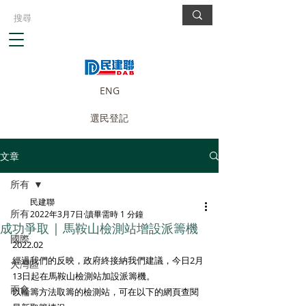
ENG
選民登記
文章
所有
民建聯
所有
2022年3月7日
讀畢需時 1 分鐘
成功爭取 | 馬鞍山檢測站增設派籌機
國際
2022.02
經過我們的反映，政府終接納我們建議，今日2月
大灣區
13日起在馬鞍山檢測站加設派籌機。
兩會
以輪籌方法取籌的檢測站，可在以下的網頁查閱