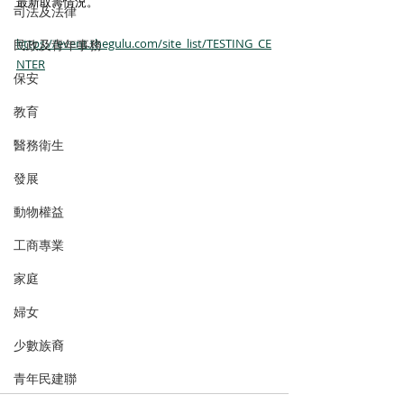
最新取籌情況。
司法及法律
https://event.thegulu.com/site_list/TESTING_CE
民政及青年事務
NTER
保安
教育
醫務衛生
發展
動物權益
工商專業
家庭
婦女
少數族裔
青年民建聯