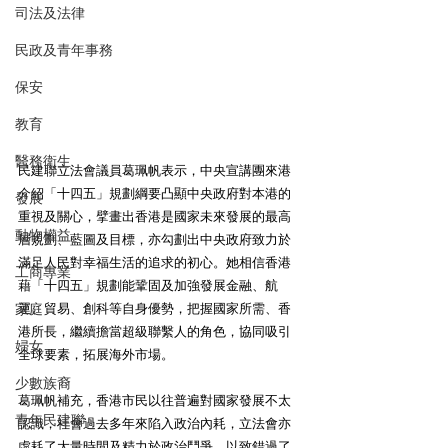
司法及法律
民政及青年事務
保安
教育
醫務衛生
民建聯立法會議員葛珮帆表示，中央宣講團來港
介紹「十四五」規劃綱要凸顯中央政府對本港的
發展
重視及關心，擘畫出香港是國家未來發展的最高
動物權益
層規劃、藍圖及目標，亦勾劃出中央政府致力於
滿足人民對幸福生活的追求的初心。她相信香港
工商專業
藉「十四五」規劃能鞏固及加強發展金融、航
家庭
運、貿易、創科等自身優勢，把握國家所需、香
港所長，繼續擔當超級聯繫人的角色，協同吸引
婦女
全球要素，拓展海外市場。
少數族裔
葛珮帆補充，香港市民以往普遍對國家發展不太
青年民建聯
認識，社會過去多年來陷入政治內耗，立法會亦
虛耗了大量時間及精力於政治鬥爭，以致錯過了