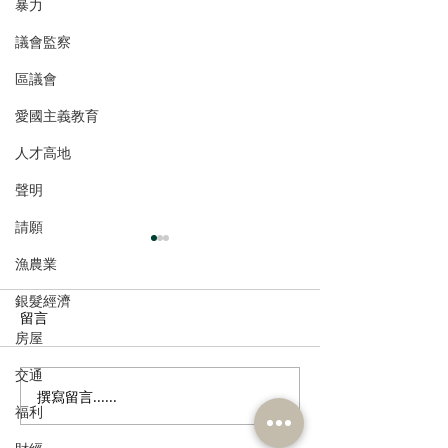
暴力
議會監察
區議會
愛國主義教育
人才高地
聲明
請願
漁農業
銀髮經濟
留言
房屋
交通
撰寫留言......
民建聯熱烈回應習近平主
港區全國人大常
福利
席建黨105周年重要講話精
赴京出席十四屆