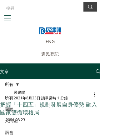
ENG
選民登記
文章
所有
民建聯
所有
2021年8月23日
讀畢需時 1 分鐘
把握「十四五」規劃發展自身優勢 融入
國際
國家雙循環格局
2021.08.23
大灣區
兩會