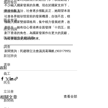
施政報告
不少融入國家發展的良機。現在於國家支持下，
香港由亂入治，社會逐步撥亂反正，她期望本港
財政預算案
社會各界能珍惜當前的發展機遇，自強不息，積
圓桌會議
極融入國家雙循環格局，集中精力發展經濟，改
善民生。她有信心香港將全面發揮「十四五」規
政策倡議
劃下香港的角色，為國家發展作出更大的貢獻，
民建聯報告及建議書
為社會建設更美好的將來。
調查
新聞查詢：民建聯立法會議員葛珮帆 (90317995)
新冠肺炎
選舉
政制
義工
民生
立法會
相關文章
查看全部
新聞稿