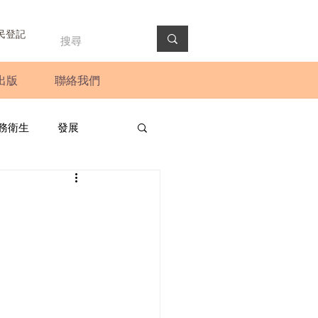
民登記
出版
聯絡我們
務衛生
發展
政預算案
圓桌會議
法會
新聞稿