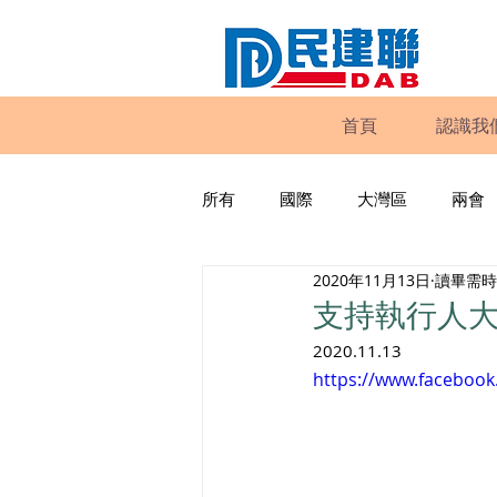
首頁
認識我
所有
國際
大灣區
兩會
2020年11月13日
讀畢需時 
動物權益
工商專業
家
支持執行人大
2020.11.13
政策倡議
民建聯報告及建議
https://www.faceboo
暴力
議會監察
區議會