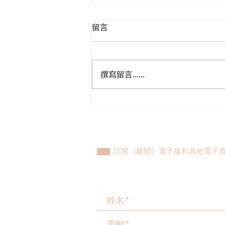
留言
撰寫留言......
青年民建聯支部，新一屆支部
委員會成立
訂閱《建聞》電子版和其他電子