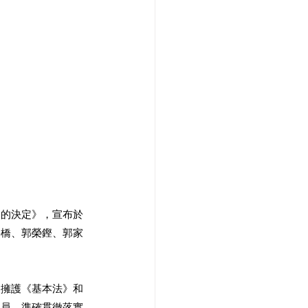
題的決定》，宣布於
岳橋、郭榮鏗、郭家
、擁護《基本法》和
議員，準確貫徹落實