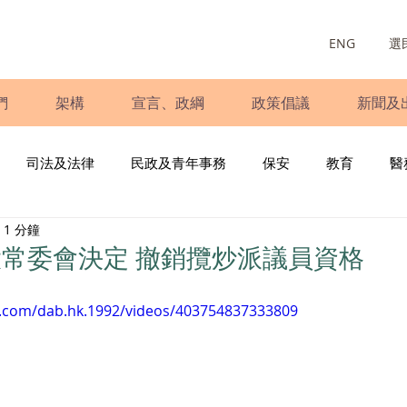
ENG
選
們
架構
宣言、政綱
政策倡議
新聞及
司法及法律
民政及青年事務
保安
教育
醫
1 分鐘
庭
婦女
少數族裔
青年民建聯
施政報告
財
常委會決定 撤銷攬炒派議員資格
書
調查
新冠肺炎
選舉
義工
民生
立
k.com/dab.hk.1992/videos/403754837333809