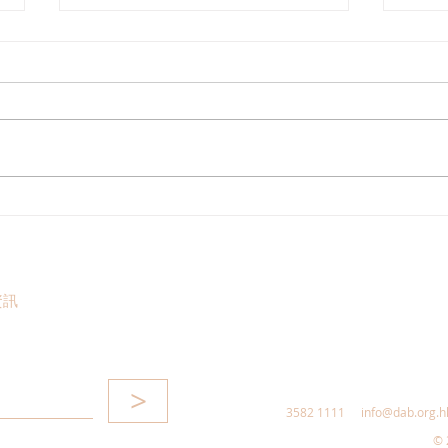
創業
全港青年理財精英挑戰2026頒
獎禮暨立法會議政體驗日
資訊
>
3582 1111
info@dab.org.h
© 