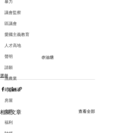
暴力
議會監察
區議會
愛國主義教育
人才高地
聲明
@油塘
請願
選舉
漁農業
銀髮經濟
房屋
相關文章
查看全部
交通
福利