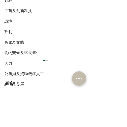
財經
工商及創新科技
環境
政制
民政及文體
食物安全及環境衛生
人力
公務員及資助機構員工
留言
經濟及發展
資訊科技及廣播
撰寫留言......
民建聯呼籲選民登記並積
民建聯回應區議
極履行選民權力
告