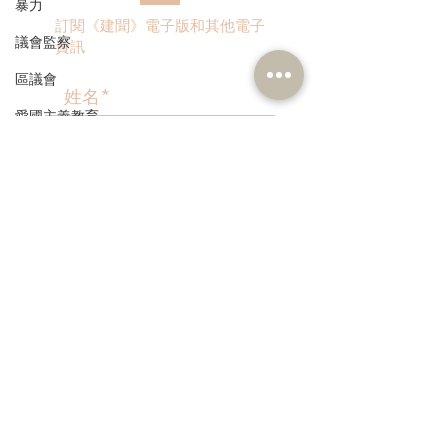
暴力
訂閱《建聞》電子版和其他電子
議會監察
資訊
區議會
愛國主義教育
人才高地
>
聲明
請願
漁農業
本人同意我的個人資料被用
作民建聯通知我有關資訊。
銀髮經濟
房屋
交通
福利