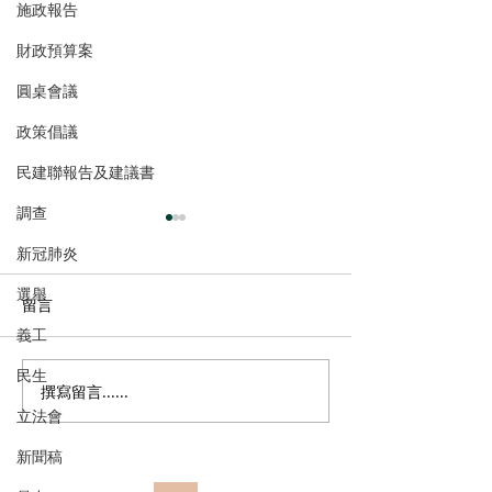
施政報告
財政預算案
圓桌會議
政策倡議
民建聯報告及建議書
調查
新冠肺炎
選舉
留言
義工
民生
撰寫留言......
民建聯呼籲選民登記並積
民建聯回應區議
立法會
極履行選民權力
告
新聞稿