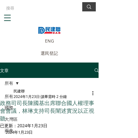
ENG
選民登記
文章
所有
民建聯
所有
2024年1月23日
讀畢需時 2 分鐘
政務司司長陳國基出席聯合國人權理事
國際
會會議，林琳支持司長闡述實況以正視
聽
大灣區
已更新：
2024年1月23日
兩會
2024年1月23日