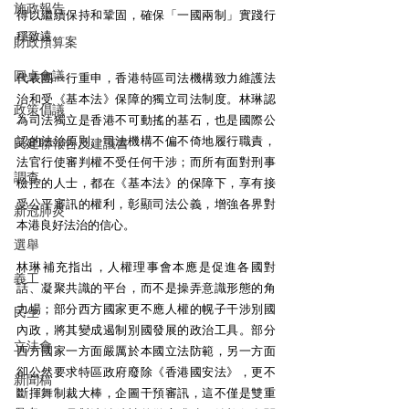
施政報告
得以繼續保持和鞏固，確保「一國兩制」實踐行
穩致遠。
財政預算案
圓桌會議
代表團一行重申，香港特區司法機構致力維護法
治和受《基本法》保障的獨立司法制度。林琳認
政策倡議
為司法獨立是香港不可動搖的基石，也是國際公
認的法治原則。司法機構不偏不倚地履行職責，
民建聯報告及建議書
法官行使審判權不受任何干涉；而所有面對刑事
調查
檢控的人士，都在《基本法》的保障下，享有接
受公平審訊的權利，彰顯司法公義，增強各界對
新冠肺炎
本港良好法治的信心。
選舉
林琳補充指出，人權理事會本應是促進各國對
義工
話、凝聚共識的平台，而不是操弄意識形態的角
力場；部分西方國家更不應人權的幌子干涉別國
民生
內政，將其變成遏制別國發展的政治工具。部分
立法會
西方國家一方面嚴厲於本國立法防範，另一方面
卻公然要求特區政府廢除《香港國安法》，更不
新聞稿
斷揮舞制裁大棒，企圖干預審訊，這不僅是雙重