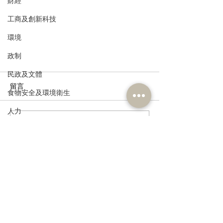
財經
工商及創新科技
環境
政制
民政及文體
留言
食物安全及環境衛生
人力
撰寫留言......
公務員及資助機構員工
經濟及發展
堅決支持特區政府向聯合國人權理
資訊科技及廣播
事會反映香港真實人權狀況
訂閱《建聞》電子版和其他電子
資訊