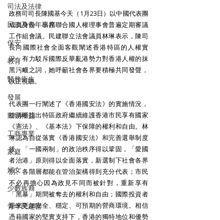
司法及法律
政務司司長陳國基今天（1月23日）以中國代表團
民政及青年事務
成員身份，出席聯合國人權理事會普遍定期審議
工作組會議。民建聯立法會議員林琳表示，陳司
保安
長向國際社會全面客觀闡述香港特區的人權實
況，有力駁斥國際反華亂港勢力對香港人權的抹
教育
黑污衊之詞，她呼籲社會各界要積極共同發聲，
醫務衛生
以正視聽。
發展
代表團一行闡述了《香港國安法》的實施情況，
動物權益
並清晰指出特區政府繼續維護香港市民享有國家
《憲法》、《基本法》下保障的權利和自由。林
工商專業
琳認為自從落實《香港國安法》和完善選舉制度
後，「一國兩制」的政治秩序得以鞏固，「愛國
家庭
者治港」原則得以全面落實，新選制下社會各界
婦女
別、各階層都能在管治架構得到充分代表；市民
不必再擔心因為政見不同而被針對，重新享有
少數族裔
「黑暴」期間被奪去的權利和自由；國際投資者
迎來更加安全、穩定、可預期的營商環境。相信
青年民建聯
憑藉國家的堅實支持下，香港的獨特地位和優勢