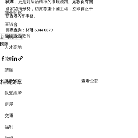
暴力
標準，更是對法治精神的徹底踐踏。她敦促有關
國家認清形勢，切實尊重中國主權，立即停止干
議會監察
預香港內部事務。
區議會
傳媒查詢：林琳 6344 0879
愛國主義教育
新聞稿
林琳
國際
人才高地
聲明
請願
相關文章
查看全部
漁農業
銀髮經濟
房屋
交通
福利