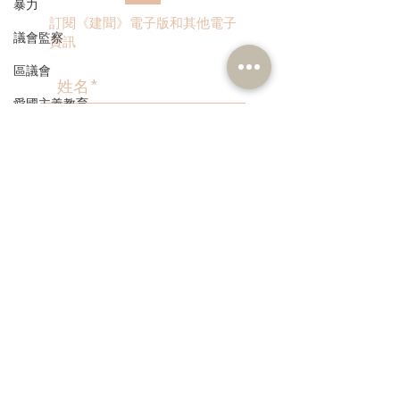
暴力
訂閱《建聞》電子版和其他電子
議會監察
資訊
區議會
愛國主義教育
人才高地
>
聲明
請願
漁農業
本人同意我的個人資料被用
作民建聯通知我有關資訊。
銀髮經濟
房屋
交通
福利