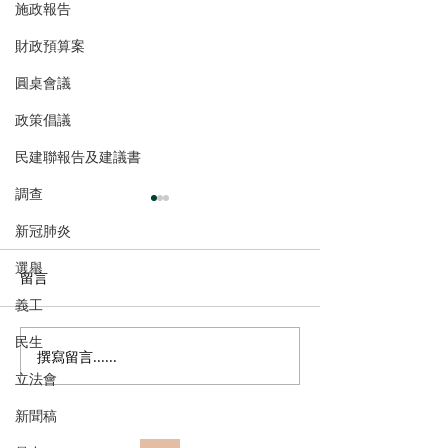
施政報告
財政預算案
圓桌會議
政策倡議
民建聯報告及建議書
調查
新冠肺炎
選舉
留言
義工
民生
撰寫留言......
多了解、規律生活、保持
香港註冊中醫學
立法會
社交，有助改善「長新
林蓓茵博士推介
冠」患者負面情緒
湯，助紓緩「長
新聞稿
體疲倦等徵狀