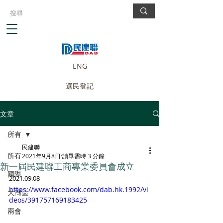
ENG
選民登記
文章
所有
民建聯
所有
2021年9月8日
讀畢需時 3 分鐘
新一屆民建聯工商專業委員會成立
國際
2021.09.08
https://www.facebook.com/dab.hk.1992/vi
大灣區
deos/391757169183425
兩會