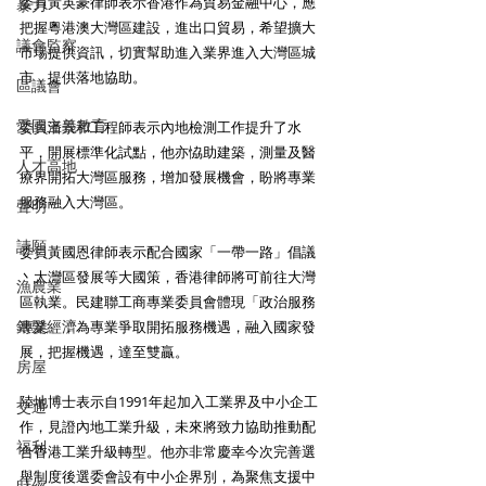
委員黃英豪律師表示香港作為貿易金融中心，應
暴力
把握粵港澳大灣區建設，進出口貿易，希望擴大
議會監察
市場提供資訊，切實幫助進入業界進入大灣區城
市，提供落地協助。 
區議會
愛國主義教育
委員潘景和工程師表示內地檢測工作提升了水
平，開展標準化試點，他亦恊助建築，測量及醫
人才高地
療界開拓大灣區服務，增加發展機會，盼將專業
服務融入大灣區。 
聲明
請願
委員黃國恩律師表示配合國家「一帶一路」倡議
丶大灣區發展等大國策，香港律師將可前往大灣
漁農業
區執業。民建聯工商專業委員會體現「政治服務
銀髮經濟
專業」，為專業爭取開拓服務機遇，融入國家發
展，把握機遇，達至雙贏。 
房屋
陸地博士表示自1991年起加入工業界及中小企工
交通
作，見證內地工業升級，未來將致力協助推動配
福利
合香港工業升級轉型。他亦非常慶幸今次完善選
舉制度後選委會設有中小企界別，為聚焦支援中