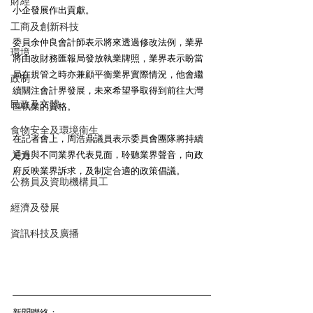
財經
小企發展作出貢獻。 
工商及創新科技
委員余仲良會計師表示將來透過修改法例，業界
環境
將由改財務匯報局發放執業牌照，業界表示盼當
局在規管之時亦兼顧平衡業界實際情況，他會繼
政制
續關注會計界發展，未來希望爭取得到前往大灣
民政及文體
區執業的資格。 
食物安全及環境衛生
在記者會上，周浩鼎議員表示委員會團隊將持續
通過與不同業界代表見面，聆聽業界聲音，向政
人力
府反映業界訴求，及制定合適的政策倡議。 
公務員及資助機構員工
經濟及發展
資訊科技及廣播
新聞聯絡：