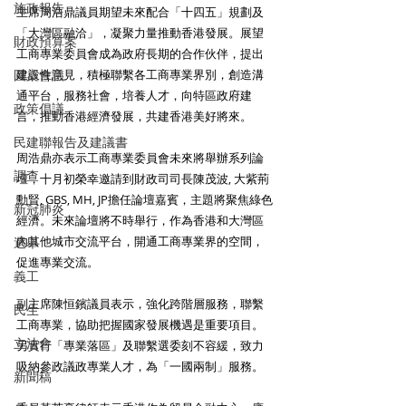
施政報告
主席周浩鼎議員期望未來配合「十四五」規劃及
「大灣區融洽」，凝聚力量推動香港發展。展望
財政預算案
工商專業委員會成為政府長期的合作伙伴，提出
建設性意見，積極聯繫各工商專業界別，創造溝
圓桌會議
通平台，服務社會，培養人才，向特區政府建
政策倡議
言，推動香港經濟發展，共建香港美好將來。 
民建聯報告及建議書
周浩鼎亦表示工商專業委員會未來將舉辦系列論
調查
壇，十月初榮幸邀請到財政司司長陳茂波, 大紫荊
勳賢, GBS, MH, JP擔任論壇嘉賓，主題將聚焦綠色
新冠肺炎
經濟。未來論壇將不時舉行，作為香港和大灣區
內其他城市交流平台，開通工商專業界的空間，
選舉
促進專業交流。 
義工
副主席陳恒鑌議員表示，強化跨階層服務，聯繫
民生
工商專業，協助把握國家發展機遇是重要項目。
立法會
另實行「專業落區」及聯繫選委刻不容緩，致力
吸納參政議政專業人才，為「一國兩制」服務。 
新聞稿