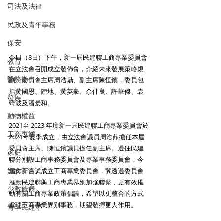
司法及法律
民政及青年事務
保安
今日（8日）下午，新一屆民建聯工商專業委員會
教育
在立法會召開成立發佈會，介紹未來發展策略規
醫務衛生
劃。委員會主席周浩鼎、副主席陳恒鑌，委員包
括黃國恩、陸地、黃英豪、余仲良、許華傑、袁
發展
靖波及潘景和。 
動物權益
2021至 2023 年度新一屆民建聯工商專業委員會於
工商專業
2021年夏季成立，由立法會議員周浩鼎擔任本屆
委員會主席、陳恒鑌議員擔任副主席。過往民建
家庭
聯分別設工商事務委員會及專業事務委員會，今
婦女
屆作新嘗試成立工商專業委員會，冀透過委員會
推動民建聯與工商專業界別加強聯繫，更有效推
少數族裔
動有關工商專業政策倡議，希望以更整合的方式
處理工商專業界別事務，期望發揮更大作用。 
青年民建聯