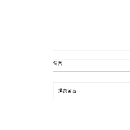
留言
撰寫留言......
民建聯提交《完善香港的性罪
行法例》諮詢文件意見書