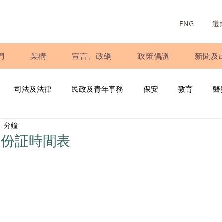
ENG
選
們
架構
宣言、政綱
政策倡議
新聞及
司法及法律
民政及青年事務
保安
教育
醫
1 分鐘
庭
婦女
少數族裔
青年民建聯
施政報告
財
身份証時間表
書
調查
新冠肺炎
選舉
義工
民生
立