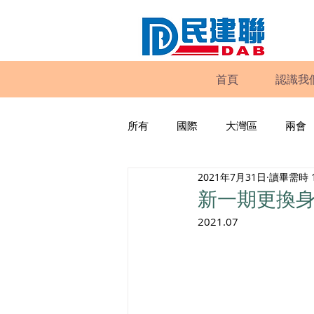
首頁
認識我
所有
國際
大灣區
兩會
2021年7月31日
讀畢需時 
動物權益
工商專業
家
新一期更換
2021.07
政策倡議
民建聯報告及建議
暴力
議會監察
區議會