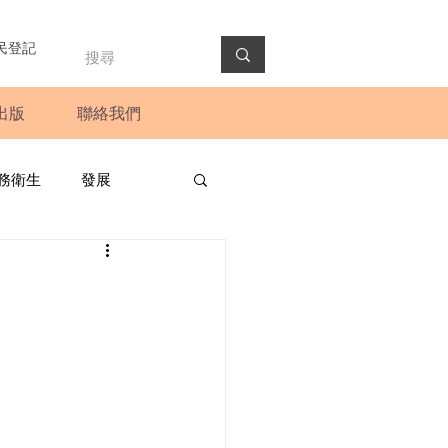
民登記
出版
聯絡我們
務衛生
發展
政預算案
圓桌會議
法會
新聞稿