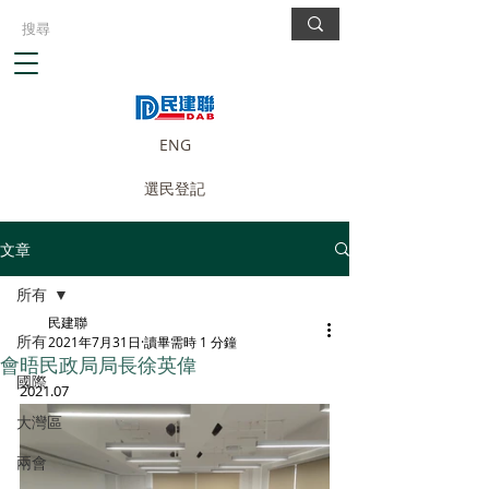
ENG
選民登記
文章
所有
民建聯
所有
2021年7月31日
讀畢需時 1 分鐘
會晤民政局局長徐英偉
國際
2021.07
大灣區
兩會