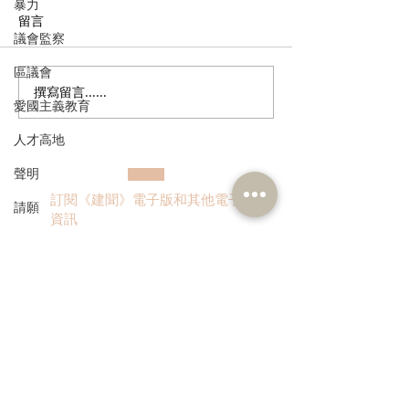
暴力
留言
議會監察
區議會
撰寫留言......
郭芙蓉聯同葵青區防火委
政府公布公務員
愛國主義教育
員會到訪消防處 了解打擊
調查結果 林琳
「鬼油」活動最新情況 支
隱憂 薪酬調整
人才高地
持修例加強阻嚇 多管齊下
聲明
斬斷「鬼油」市場 守護社
訂閱《建聞》電子版和其他電子
區安全 保障市民生命
請願
資訊
漁農業
銀髮經濟
房屋
交通
>
福利