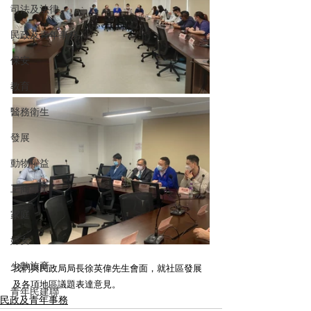
司法及法律
民政及青年事務
保安
教育
醫務衛生
發展
動物權益
工商專業
家庭
婦女
少數族裔
我們與民政局局長徐英偉先生會面，就社區發展
及各項地區議題表達意見。
青年民建聯
民政及青年事務