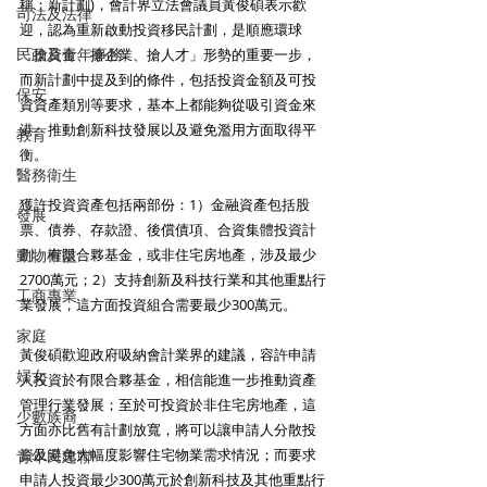
稱：新計劃)，會計界立法會議員黃俊碩表示歡
司法及法律
迎，認為重新啟動投資移民計劃，是順應環球
民政及青年事務
「搶資金、搶企業、搶人才」形勢的重要一步，
而新計劃中提及到的條件，包括投資金額及可投
保安
資資產類別等要求，基本上都能夠從吸引資金來
港、推動創新科技發展以及避免濫用方面取得平
教育
衡。
醫務衛生
獲許投資資產包括兩部份：1）金融資產包括股
發展
票、債券、存款證、後償債項、合資集體投資計
動物權益
劃、有限合夥基金，或非住宅房地產，涉及最少
2700萬元；2）支持創新及科技行業和其他重點行
工商專業
業發展，這方面投資組合需要最少300萬元。
家庭
黃俊碩歡迎政府吸納會計業界的建議，容許申請
婦女
人投資於有限合夥基金，相信能進一步推動資產
管理行業發展；至於可投資於非住宅房地產，這
少數族裔
方面亦比舊有計劃放寬，將可以讓申請人分散投
資及避免大幅度影響住宅物業需求情況；而要求
青年民建聯
申請人投資最少300萬元於創新科技及其他重點行