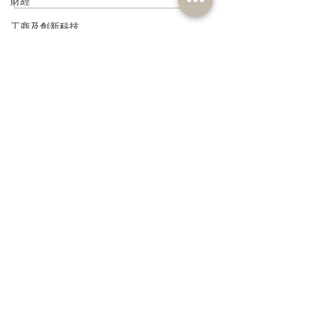
財經
聯，新春酒會圓滿舉行
員參觀第59屆工
工商及創新科技
環境
訂閱《建聞》電子版和其他電子
政制
資訊
民政及文體
食物安全及環境衛生
人力
公務員及資助機構員工
>
經濟及發展
資訊科技及廣播
本人同意我的個人資料被用
作民建聯通知我有關資訊。