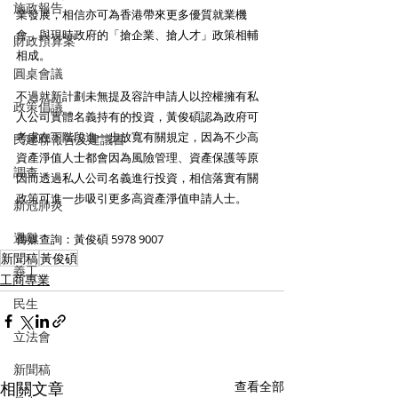
施政報告
業發展，相信亦可為香港帶來更多優質就業機
會，與現時政府的「搶企業、搶人才」政策相輔
財政預算案
相成。
圓桌會議
不過就新計劃未無提及容許申請人以控權擁有私
政策倡議
人公司實體名義持有的投資，黃俊碩認為政府可
考慮在下階段進一步放寬有關規定，因為不少高
民建聯報告及建議書
資產淨值人士都會因為風險管理、資產保護等原
調查
因而透過私人公司名義進行投資，相信落實有關
政策可進一步吸引更多高資產淨值申請人士。
新冠肺炎
選舉
傳媒查詢：黃俊碩 5978 9007
新聞稿
黃俊碩
義工
工商專業
民生
立法會
新聞稿
相關文章
查看全部