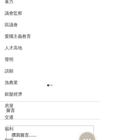
暴力
議會監察
區議會
愛國主義教育
人才高地
聲明
請願
漁農業
銀髮經濟
房屋
留言
交通
福利
撰寫留言......
工商專業支部及青年民建
民建聯領導層及