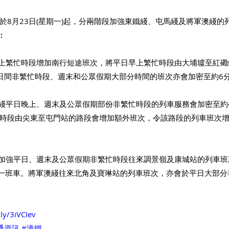
於8月23日(星期一)起，分兩階段加強東鐵綫、屯馬綫及將軍澳綫的
︰
早上繁忙時段增加南行短途班次，將平日早上繁忙時段由大埔墟至紅
日間非繁忙時段、週末和公眾假期大部分時間的班次亦會加密至約6
全綫平日晚上、週末及公眾假期部份非繁忙時段的列車服務會加密至約4
時段由尖東至屯門站的路段會增加額外班次，令該路段的列車班次增加
會加強平日、週末及公眾假期非繁忙時段往來調景嶺及康城站的列車班次，
0 分鐘一班車。將軍澳綫往來北角及寶琳站的列車班次，亦會於平日大部
.ly/3iVCIev
通資訊
#港鐵