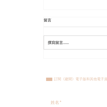
留言
撰寫留言......
陳恒鑌回應機場島自動車項目
正式展開無人駕駛測試
訂閱《建聞》電子版和其他電子