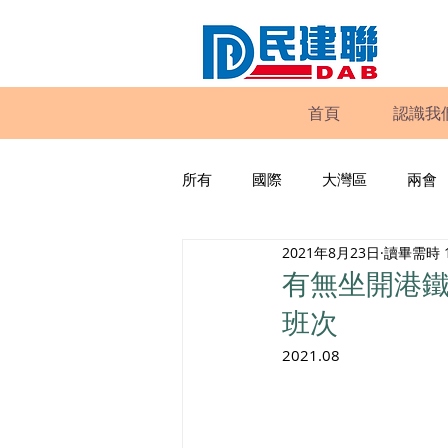
首頁
認識我
所有
國際
大灣區
兩會
2021年8月23日
讀畢需時 
動物權益
工商專業
家
有無坐開港鐵
班次
政策倡議
民建聯報告及建議
2021.08
暴力
議會監察
區議會