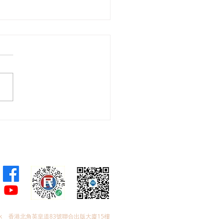
鑌、郭芙蓉就荃灣路新行
橋安全問題 會見路政署及
署促優化道路指示牌 增設
圖像標誌助駕駛者及早選
k
香港北角英皇道83號聯合出版大廈15樓