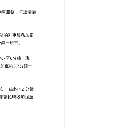
列車服務，每週增加
磡站的列車服務加密
分鐘一班車。
.7至6分鐘一班
至約3.3分鐘一
 由約 12 分鐘
分非繁忙時段加強至