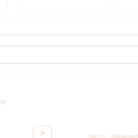
張培剛歡迎東九龍智慧綠色運
陳恒
輸系統招標，盼預留延伸完善
車天
區內交通
運輸
隧道
資訊
線
>
3582 1111
info@dab.org.h