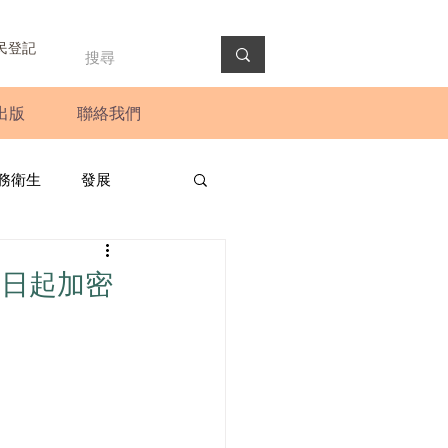
民登記
出版
聯絡我們
務衛生
發展
政預算案
圓桌會議
3日起加密
法會
新聞稿