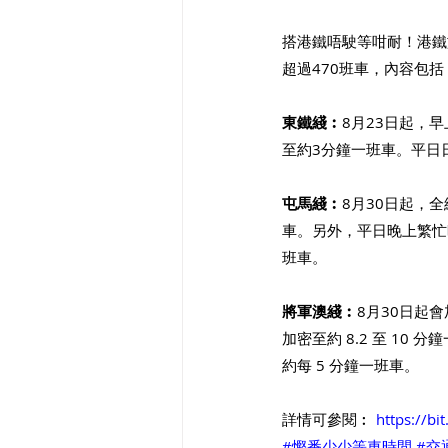
搭港鐵唔駛等咁耐！港鐵
超過470班車，內容包括
東鐵綫︰
8月23日起，
至約3分鐘一班車。平日
屯馬綫︰
8月30日起，
車。另外，平日晚上繁忙
班車。
將軍澳綫︰
8月30日起
加密至約 8.2 至 1
約每 5 分鐘一班車。
詳情可參閱︰ 
https://bit
#慳番少少等車時間
#交