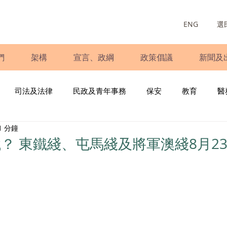
ENG
選
們
架構
宣言、政綱
政策倡議
新聞及
司法及法律
民政及青年事務
保安
教育
醫
1 分鐘
庭
婦女
少數族裔
青年民建聯
施政報告
財
？ 東鐵綫、屯馬綫及將軍澳綫8月2
書
調查
新冠肺炎
選舉
義工
民生
立