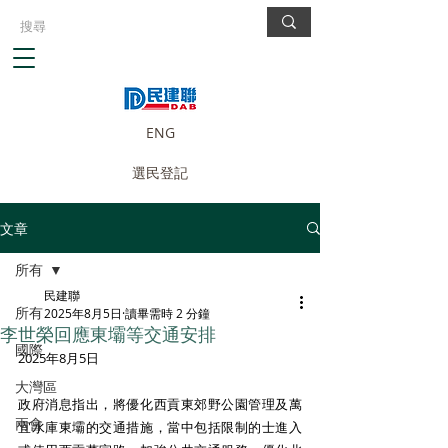
ENG
選民登記
文章
所有
民建聯
所有
2025年8月5日
讀畢需時 2 分鐘
李世榮回應東壩等交通安排
國際
2025年8月5日
大灣區
政府消息指出，將優化西貢東郊野公園管理及萬
兩會
宜水庫東壩的交通措施，當中包括限制的士進入