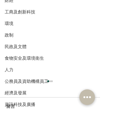
財經
工商及創新科技
環境
政制
民政及文體
食物安全及環境衛生
人力
公務員及資助機構員工
經濟及發展
資訊科技及廣播
留言
撰寫留言......
港區人大代表團繼續考察
民建聯參觀九龍
安徽蕪湖，由鄉村建設到
及動物福利綜合