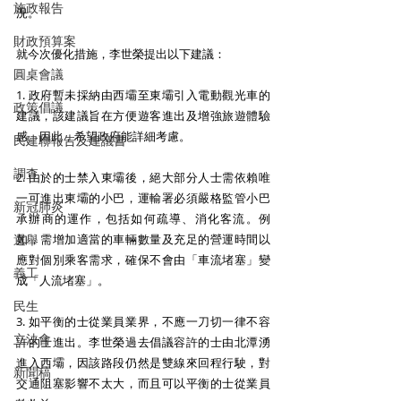
施政報告
況。
財政預算案
就今次優化措施，李世榮提出以下建議：
圓桌會議
1. 政府暫未採納由西壩至東壩引入電動觀光車的
政策倡議
建議，該建議旨在方便遊客進出及增強旅遊體驗
感。因此，希望政府能詳細考慮。
民建聯報告及建議書
調查
2. 由於的士禁入東壩後，絕大部分人士需依賴唯
一可進出東壩的小巴，運輸署必須嚴格監管小巴
新冠肺炎
承辦商的運作，包括如何疏導、消化客流。例
選舉
如，需增加適當的車輛數量及充足的營運時間以
應對個別乘客需求，確保不會由「車流堵塞」變
義工
成「人流堵塞」。
民生
3. 如平衡的士從業員業界，不應一刀切一律不容
立法會
許的士進出。李世榮過去倡議容許的士由北潭湧
進入西壩，因該路段仍然是雙線來回程行駛，對
新聞稿
交通阻塞影響不太大，而且可以平衡的士從業員