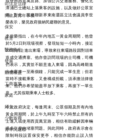
或使用西貢萬宜路、加強公共交通服務、優化北
司法及法律
潭涌巴士總站上落乘客的設施，以及做好公眾宣
傳。對此，民建聯新界東南選區立法會議員李世
民政及青年事務
榮表示，樂見政府接納民建聯的意見。
保安
李世榮指出，在今年內地五一黃金周期間，他曾
教育
於5月2日到現場視察，發現短短一小時內，接近
醫務衛生
200部的士進出東壩，導致來往東壩路段因對頭車
造成交通擠塞。他亦曾訪問現場的士司機，司機
發展
們表示，其實並不願意進入東壩，因為高峰期進
出會塞車一至兩個鐘，只能完成一單生意；但若
動物權益
當時不接載乘客，又會構成拒載，須承擔法律後
工商專業
果。他們亦希望能盡早放下乘客，再接下一單生
意，尤其假期乘車人士較多。
家庭
婦女
今次政府決定，每逢周末、公眾假期及所有內地
黃金周期間，於上午九時至下午六時禁止所有的
少數族裔
士進入或使用西貢萬宜路，相信有助緩解因車輛
過多引發的堵塞問題。與此同時，政府表示會在
青年民建聯
限制時段設置保安更亭，相信亦能防止誤入情