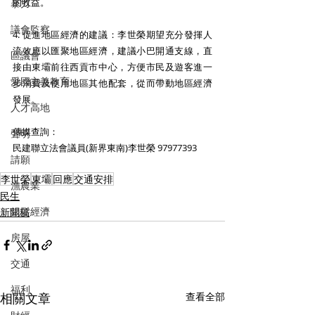
的收益。
暴力
議會監察
4. 促進地區經濟的建議：李世榮期望充分發揮人
流效應以匯聚地區經濟，建議小巴開通支線，直
區議會
接由東壩前往西貢市中心，方便市民及遊客進一
愛國主義教育
步消費及使用地區其他配套，從而帶動地區經濟
發展。
人才高地
傳媒查詢：
聲明
民建聯立法會議員(新界東南)李世榮 97977393
請願
李世榮
東壩
回應
交通安排
漁農業
民生
銀髮經濟
新聞稿
房屋
交通
福利
相關文章
查看全部