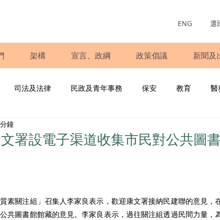
ENG
選
們
架構
宣言、政綱
政策倡議
新聞及
司法及法律
民政及青年事務
保安
教育
醫
 分鐘
庭
婦女
少數族裔
青年民建聯
施政報告
財
康文署設電子渠道收集市民對公共圖
書
調查
新冠肺炎
選舉
義工
民生
立
書質素關注組」召集人李家良表示，歡迎康文署接納民建聯的意見，
對公共圖書館館藏的意見。李家良表示，過往關注組透過民間力量，