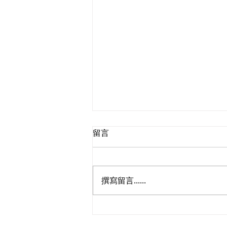
留言
撰寫留言......
鄭泳舜夥九龍城區議員落區視
察，樂見啟德足球盛會刺激地