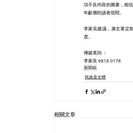
項不良內容的圖書，相
年齡層的讀者借閱。 
李家良建議，康文署定
度。 
傳媒查詢 ：
李家良 6818 0178 
新聞稿
民政及文體
相關文章