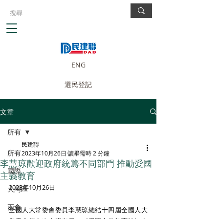
ENG
選民登記
文章
所有
民建聯
所有
2023年10月26日
讀畢需時 2 分鐘
李慧琼歡迎政府統籌不同部門 推動愛國
國際
主義教育
2023年10月26日 
大灣區
兩會
全國人大常委會委員李慧琼總結十四屆全國人大