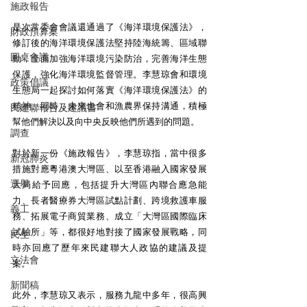
施政報告
是次常委會會議還通過了《海洋環境保護法》，
財政預算案
修訂後的海洋環境保護法堅持陸海統籌、區域聯
圓桌會議
動，全面加強海洋環境污染防治，完善海洋生態
保護，強化海洋環境監督管理。李慧琼會和環境
政策倡議
生態局一起探討如何落實《海洋環境保護法》的
精神。同時，未來也會和漁農界保持溝通，積極
民建聯報告及建議書
幫他們解決以及向中央反映他們所遇到的問題。 
調查
對於新一份《施政報告》，李慧琼指，當中很多
新冠肺炎
措施對應粵港澳大灣區、以至香港融入國家發展
選舉
大局給予回應，包括提升大灣區內聯合應急能
力、長者醫療券大灣區試點計劃、跨境救護車服
義工
務、拓展電子商貿業務、成立「大灣區國際臨床
試驗所」等，都很好地對接了國家發展戰略，同
民生
時亦回應了歷年來民建聯大人政協的建議及提
立法會
案。 
新聞稿
此外，李慧琼又表示，服務九龍中多年，很高興