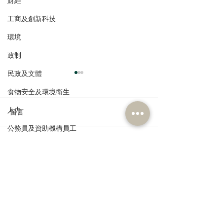
財經
工商及創新科技
環境
政制
民政及文體
食物安全及環境衛生
人力
留言
公務員及資助機構員工
經濟及發展
撰寫留言......
港區人大代表團赴皖首日
民建聯提交202
考察，重溫渡江戰役精
報告》期望及五
資訊科技及廣播
神，領略科技創新成果
見
訂閱《建聞》電子版和其他電子
資訊