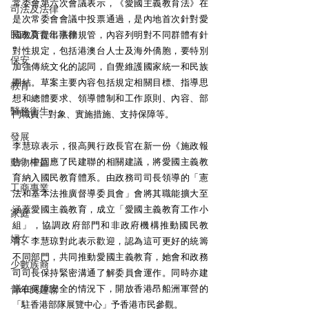
常委會第六次會議表示，《愛國主義教育法》在
司法及法律
是次常委會會議中投票通過，是內地首次針對愛
民政及青年事務
國教育提出法律規管，內容列明對不同群體有針
對性規定，包括港澳台人士及海外僑胞，要特別
保安
加強傳統文化的認同，自覺維護國家統一和民族
團結。草案主要內容包括規定相關目標、指導思
教育
想和總體要求、領導體制和工作原則、內容、部
醫務衛生
門職責、對象、實施措施、支持保障等。 
發展
李慧琼表示，很高興行政長官在新一份《施政報
動物權益
告》中回應了民建聯的相關建議，將愛國主義教
育納入國民教育體系。由政務司司長領導的「憲
工商專業
法和基本法推廣督導委員會」會將其職能擴大至
涵蓋愛國主義教育，成立「愛國主義教育工作小
家庭
組」，協調政府部門和非政府機構推動國民教
婦女
育。李慧琼對此表示歡迎，認為這可更好的統籌
不同部門，共同推動愛國主義教育，她會和政務
少數族裔
司司長保持緊密溝通了解委員會運作。同時亦建
議在保障安全的情況下，開放香港昂船洲軍營的
青年民建聯
「駐香港部隊展覽中心」予香港市民參觀。 