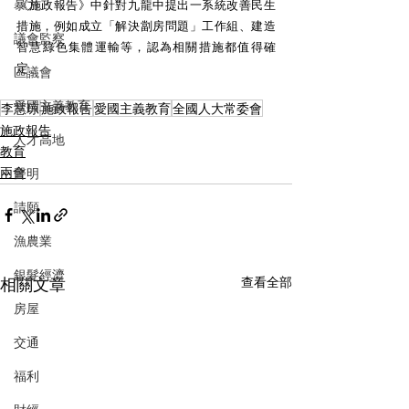
暴力
《施政報告》中針對九龍中提出一系統改善民生
措施，例如成立「解決劏房問題」工作組、建造
議會監察
智慧綠色集體運輸等，認為相關措施都值得確
定。 
區議會
愛國主義教育
李慧琼
施政報告
愛國主義教育
全國人大常委會
施政報告
人才高地
教育
兩會
聲明
請願
漁農業
銀髮經濟
相關文章
查看全部
房屋
交通
福利