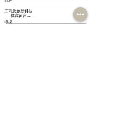
財經
工商及創新科技
撰寫留言......
郭芙蓉聯同葵青區防火委
政府公布公務員
環境
員會到訪消防處 了解打擊
調查結果 林琳
「鬼油」活動最新情況 支
隱憂 薪酬調整
政制
持修例加強阻嚇 多管齊下
民政及文體
斬斷「鬼油」市場 守護社
訂閱《建聞》電子版和其他電子
區安全 保障市民生命
食物安全及環境衛生
資訊
人力
公務員及資助機構員工
經濟及發展
>
資訊科技及廣播
本人同意我的個人資料被用
作民建聯通知我有關資訊。