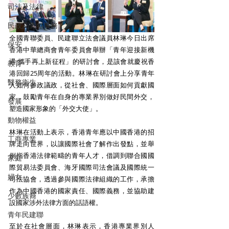
司法及法律
民政及青年事務
全國青聯委員、民建聯立法會議員林琳今日出席
保安
香港中華總商會青年委員會舉辦「青年迎接新機
遇 攜手再上新征程」的研討會，是該會就慶祝香
教育
港回歸25周年的活動。林琳在研討會上分享青年
醫務衛生
人如何參政議政，從社會、國際層面如何貢獻國
家，鼓勵青年在自身的專業界別做好民間外交，
發展
塑造國家形象的「外交大使」。
動物權益
林琳在活動上表示，香港青年應以中國香港的招
工商專業
牌走向世界，以讓國際社會了解作出發點，並舉
例指香港法律範疇的青年人才，借調到聯合國國
家庭
際貿易法委員會、海牙國際司法會議及國際統一
婦女
司法協會，透過參與國際法律組織的工作，承擔
作為中國香港的國家責任、國際義務，並協助建
少數族裔
設國家涉外法律方面的話語權。
青年民建聯
至於在社會層面，林琳表示，香港專業界別人