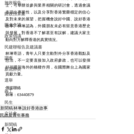
施政報告
士，可舉辦並參與業界相關的研討會，透過會議
表現出專業性，以及分享對香港繁榮穩定的信心
財政預算案
及對未來的展望，把握機會說好中國、說好香港
圓桌會議
故事。林琳認為，外國朋友未必有留意香港歷史
與發展，對香港不了解甚至有誤解，建議大家主
政策倡議
動向對方解釋香港的真實情況。
民建聯報告及建議書
林琳寄語，青年人只要主動對外分享香港觀點及
調查
想法，不一定要直接加入政府參政，也可以發揮
好祖國與海外的橋樑作用，在國際舞台上為國家
新冠肺炎
貢獻力量。
選舉
傳媒聯絡
義工
林琳：63440879
民生
新聞稿
林琳
說好香港故事
立法會
民政及青年事務
新聞稿