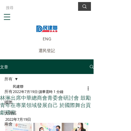
ENG
選民登記
文章
所有
民建聯
所有
2022年7月19日
讀畢需時 1 分鐘
林琳出席中華總商會青委會研討會 鼓勵
國際
青年在專業領域發展自己 於國際舞台貢
獻國家
大灣區
2022年7月19日
兩會