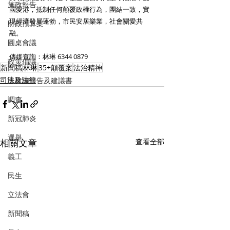
施政報告
國愛港，抵制任何顛覆政權行為，團結一致，實
現經濟發展蓬勃，市民安居樂業，社會關愛共
財政預算案
融。
圓桌會議
傳媒查詢：林琳 6344 0879
政策倡議
新聞稿
林琳
35+顛覆案
法治精神
司法及法律
民建聯報告及建議書
調查
新冠肺炎
選舉
相關文章
查看全部
義工
民生
立法會
新聞稿