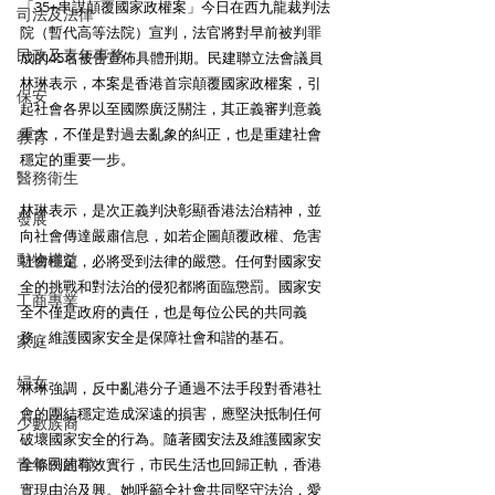
「35+串謀顛覆國家政權案」今日在西九龍裁判法
司法及法律
院（暫代高等法院）宣判，法官將對早前被判罪
民政及青年事務
成的45名被告宣佈具體刑期。民建聯立法會議員
林琳表示，本案是香港首宗顛覆國家政權案，引
保安
起社會各界以至國際廣泛關注，其正義審判意義
重大，不僅是對過去亂象的糾正，也是重建社會
教育
穩定的重要一步。
醫務衛生
林琳表示，是次正義判決彰顯香港法治精神，並
發展
向社會傳達嚴肅信息，如若企圖顛覆政權、危害
動物權益
社會穩定，必將受到法律的嚴懲。任何對國家安
全的挑戰和對法治的侵犯都將面臨懲罰。國家安
工商專業
全不僅是政府的責任，也是每位公民的共同義
務，維護國家安全是保障社會和諧的基石。
家庭
婦女
林琳強調，反中亂港分子通過不法手段對香港社
會的團結穩定造成深遠的損害，應堅決抵制任何
少數族裔
破壞國家安全的行為。隨著國安法及維護國家安
青年民建聯
全條例的有效實行，市民生活也回歸正軌，香港
實現由治及興。她呼籲全社會共同堅守法治，愛