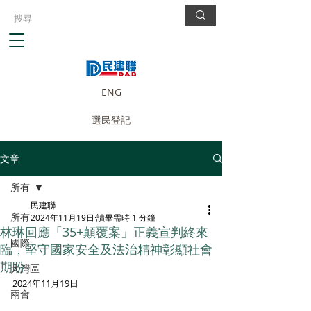
ENG
選民登記
文章
所有
民建聯
所有
2024年11月19日
讀畢需時 1 分鐘
林琳回應「35+顛覆案」正義宣判終來
國際
臨，堅守國家安全及法治精神彰顯社會
期盼
大灣區
2024年11月19日
兩會