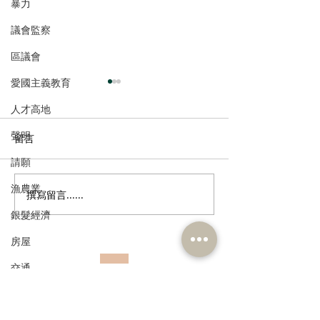
暴力
議會監察
區議會
愛國主義教育
人才高地
聲明
留言
請願
漁農業
撰寫留言......
民建聯回應政府就《商品
歡迎國際統一私
說明條例》展開公眾諮詢
香港設聯絡辦公
銀髮經濟
房屋
交通
訂閱《建聞》電子版和其他電子
資訊
福利