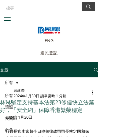
ENG
選民登記
文章
所有
民建聯
所有
2024年1月30日
讀畢需時 1 分鐘
林琳堅定支持基本法第23條儘快立法築
國際
好，「安全網」保障香港繁榮穩定
2024年1月30日
大灣區
兩會
行政長官李家超今日率領律政司司長林定國和保