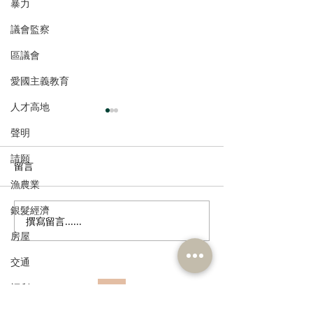
暴力
議會監察
區議會
愛國主義教育
人才高地
聲明
請願
留言
漁農業
銀髮經濟
撰寫留言......
港區全國人大代表團考察
立法會議員林琳
房屋
安徽涇縣，調研紅色文化
共同敦促加強生
保護與非遺活態傳承
管 加強輔助生育
交通
福利
訂閱《建聞》電子版和其他電子