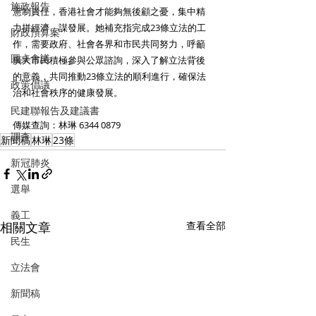
施政報告
憲制責任，香港社會才能夠無後顧之憂，集中精
力拼經濟、謀發展。她補充指完成23條立法的工
財政預算案
作，需要政府、社會各界和市民共同努力，呼籲
圓桌會議
廣大市民積極參與公眾諮詢，深入了解立法背後
的意義，共同推動23條立法的順利進行，確保法
政策倡議
治和社會秩序的健康發展。
民建聯報告及建議書
傳媒查詢：林琳 6344 0879
調查
新聞稿
林琳
23條
新冠肺炎
選舉
義工
相關文章
查看全部
民生
立法會
新聞稿