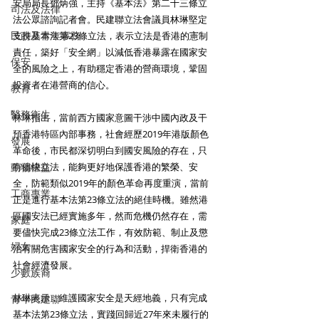
安局局長鄧炳強，主持《基本法》第二十三條立
司法及法律
法公眾諮詢記者會。民建聯立法會議員林琳堅定
民政及青年事務
支持基本法第23條立法，表示立法是香港的憲制
責任，築好「安全網」以減低香港暴露在國家安
保安
全的風險之上，有助穩定香港的營商環境，鞏固
投資者在港營商的信心。
教育
醫務衛生
林琳指出，當前西方國家意圖干涉中國內政及干
預香港特區內部事務，社會經歷2019年港版顏色
發展
革命後，市民都深切明白到國安風險的存在，只
動物權益
有儘快立法，能夠更好地保護香港的繁榮、安
全，防範類似2019年的顏色革命再度重演，當前
工商專業
正是進行基本法第23條立法的絕佳時機。雖然港
區國安法已經實施多年，然而危機仍然存在，需
家庭
要儘快完成23條立法工作，有效防範、制止及懲
婦女
治有關危害國家安全的行為和活動，捍衛香港的
社會經濟發展。
少數族裔
林琳表示，維護國家安全是天經地義，只有完成
青年民建聯
基本法第23條立法，實踐回歸近27年來未履行的