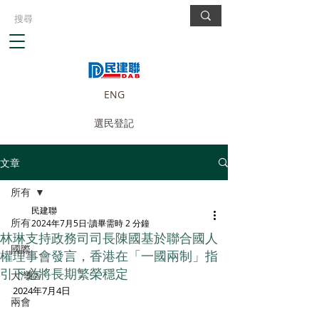
ENG
選民登記
文章
所有
民建聯
所有
2024年7月5日
讀畢需時 2 分鐘
林琳支持政務司司長陳國基於聯合國人
國際
權理事會發言，香港在「一國兩制」指
引下必將長期繁榮穩定
大灣區
2024年7月4日
兩會