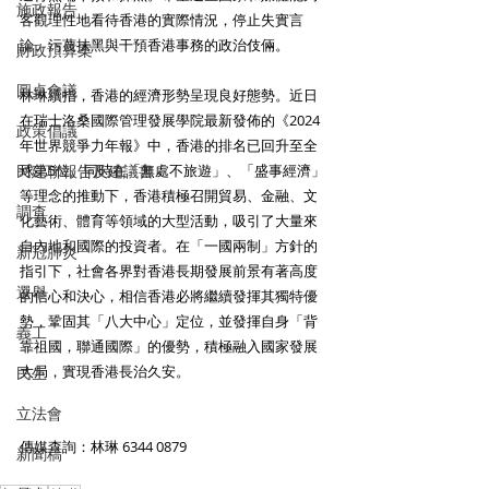
施政報告
客觀理性地看待香港的實際情況，停止失實言
論、污蔑抹黑與干預香港事務的政治伎倆。
財政預算案
圓桌會議
林琳續指，香港的經濟形勢呈現良好態勢。近日
在瑞士洛桑國際管理發展學院最新發佈的《2024
政策倡議
年世界競爭力年報》中，香港的排名已回升至全
民建聯報告及建議書
球第5位。同時在「無處不旅遊」、「盛事經濟」
等理念的推動下，香港積極召開貿易、金融、文
調查
化藝術、體育等領域的大型活動，吸引了大量來
自內地和國際的投資者。在「一國兩制」方針的
新冠肺炎
指引下，社會各界對香港長期發展前景有著高度
選舉
的信心和決心，相信香港必將繼續發揮其獨特優
勢，鞏固其「八大中心」定位，並發揮自身「背
義工
靠祖國，聯通國際」的優勢，積極融入國家發展
大局，實現香港長治久安。
民生
立法會
傳媒查詢：林琳 6344 0879
新聞稿