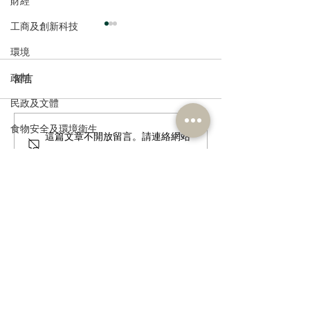
財經
工商及創新科技
環境
政制
留言
民政及文體
食物安全及環境衛生
港區全國人大代表團考察
立法會議員林琳
這篇文章不開放留言。請連絡網站
安徽涇縣，調研紅色文化
共同敦促加強生
負責人了解更多。
人力
保護與非遺活態傳承
管 加強輔助生育
公務員及資助機構員工
經濟及發展
資訊科技及廣播
訂閱《建聞》電子版和其他電子
資訊