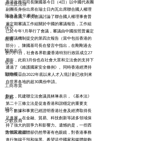
香港政務司司長陳國基今日（4日）以中國代表團
司法及法律
副團長身份出席在瑞士日內瓦出席聯合國人權理
民政及青年事務
事會會議。本次會議討論了聯合國人權理事會普
遍定期審議工作組關於中國的審議報告，工作組
保安
已於今年1月舉行了會議，審議由中國按照普遍定
期審議機制提交的第四次報告（當中包括香港的
教育
部分）。陳國基司長在發言中指出，在剛剛過去
醫務衛生
的7月1日，社會各界歡慶香港特別行政區成立27
周年，此前3月份也在社會大眾和立法會的支持下
發展
通過了《維護國家安全條例》。同時香港經濟持
動物權益
續增長，自2022年底以來人才入境計劃已收到來
自世界各地的超30萬份申請。
工商專業
對此，民建聯立法會議員林琳表示，《基本法》
家庭
第二十三條立法是促進香港和諧穩定的重要支
婦女
撐，數據和事實已經證明香港社會及經濟取得長
足進展，在金融、貿易、科技創新等諸多領域保
少數族裔
持了強大的競爭力和影響力。遺憾的是，一些西
青年民建聯
方國家和媒體卻仍然帶著有色眼鏡，對香港事務
進行無端干預和抹黑。希望這些國家和媒體能夠