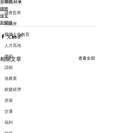
暴力
新聞稿
林琳
國際
議會監察
保安
新聞稿
區議會
愛國主義教育
人才高地
聲明
相關文章
查看全部
請願
漁農業
銀髮經濟
房屋
交通
福利