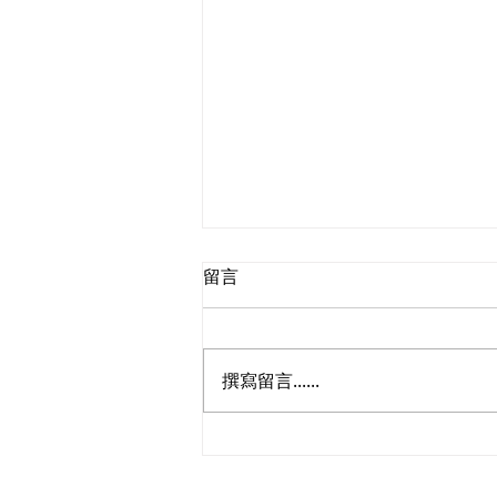
留言
撰寫留言......
朱立威歡迎國務院批准港澳遊
艇灣區免擔保倡完善配套打造