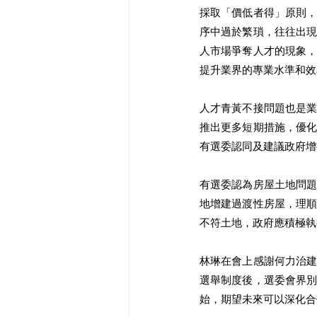
採取「價低者得」原則
序中過於繁瑣，往往出
人市場爭奪人才的現象
提升業界的專業水準和效
人才青黃不接問題也是
推出更多短期措施，優
有選委認同及建議政府增
有選委認為房屋土地問
地增建過渡性房屋，理
不符土地，政府應積極執
林琳在會上感謝何力治
選舉制度後，選委會界
始，期望未來可以深化合