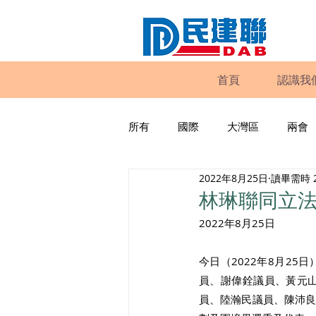
首頁
認識我
所有
國際
大灣區
兩會
2022年8月25日
讀畢需時 
動物權益
工商專業
家
林琳聯同立
2022年8月25日 
政策倡議
民建聯報告及建議
今日（2022年8月2
員、謝偉銓議員、黃元
暴力
議會監察
區議會
員、陸瀚民議員、陳沛