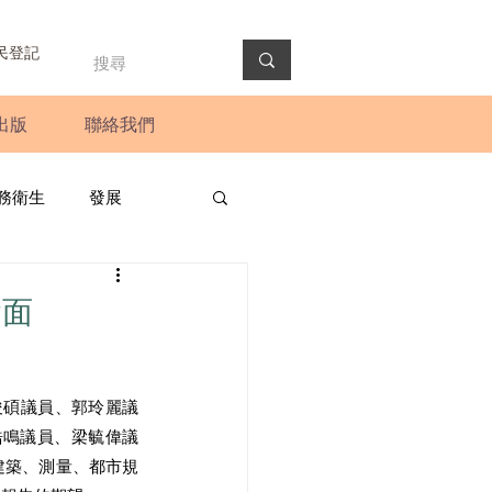
民登記
出版
聯絡我們
務衛生
發展
政預算案
圓桌會議
會面
法會
新聞稿
俊碩議員、郭玲麗議
浩鳴議員、梁毓偉議
建築、測量、都市規