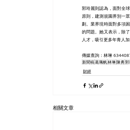
郭玲麗則認為，面對全
原則，建測規園界別一
劃。業界現時面對多項
的問題。她又表示，除
人才，吸引更多年青人加
傳媒查詢：林琳 6344087
新聞稿
葛珮帆
林琳
陳勇
郭
財經
相關文章