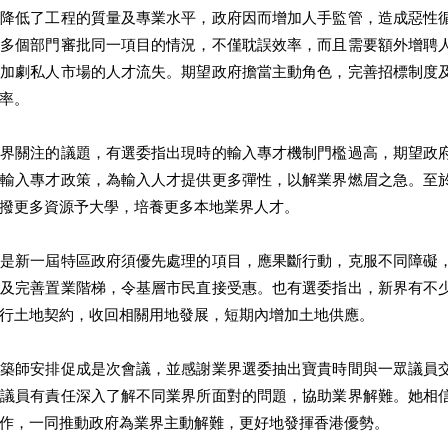
，降低了工程的質量及專業水平，政府因而增加人手監管，造成惡性
現多個部門審批同一項目的情況，不僅耽誤效率，而且需要額外增聘
，加劇私人市場的人才流失。期望政府擔當主動角色，完善招標制度
率。 
業界關注的議題，有選委指出現時的輸入專才機制門檻過高，期望政
化輸入專才政策，為輸入人才提供更多彈性，以解業界燃眉之急。至
撥更多資源予大學，培養更多本地業界人才。 
題是新一屆特區政府須優先處理的項目，應果斷行動，克服不同障礙
順及完善置業階梯，令基層市民直接受惠。也有選委指出，新界有不
行土地契約，收回相關用地發展，短期內增加土地供應。 
建築師安排促成是次會議，並感謝業界選委抽出寶貴時間與一眾議員
別議員有責任深入了解不同業界所面對的問題，協助業界解難。她相
作，一同推動政府為業界主動解難，更好地發揮香港優勢。 