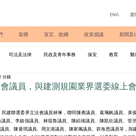
ENG
選
們
架構
宣言、政綱
政策倡議
新聞及
司法及法律
民政及青年事務
保安
教育
醫
2 分鐘
庭
婦女
少數族裔
青年民建聯
施政報告
財
法會議員，與建測規園業界選委線上
書
調查
新冠肺炎
選舉
義工
民生
立
5日）民建聯選委界立法會議員林琳，聯同陳勇議員、葛珮帆議員、黃
山議員、李鎮強議員、林筱魯議員、陳紹雄議員、陳凱欣議員、管
良議員、陳曼琪議員、周文港議員、陳家珮議員、容海恩議員等，與