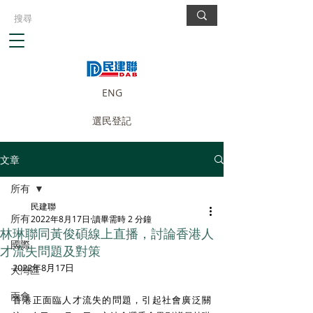
ENG
選民登記
文章
所有
民建聯
所有
2022年8月17日
讀畢需時 2 分鐘
林琳聯同黃俊碩線上直播，討論香港人
國際
才流失問題及對策
2022年8月17日
大灣區
兩會
香港正面臨人才流失的問題，引起社會廣泛關