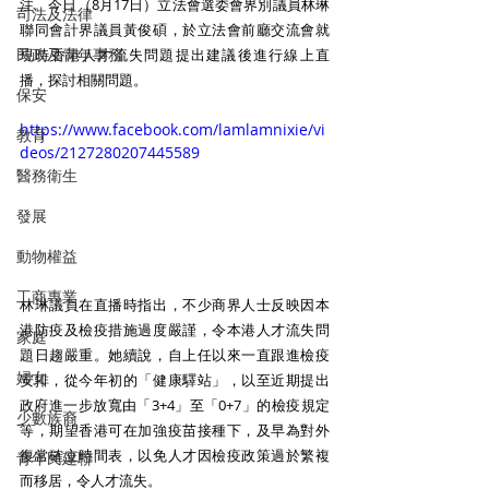
注。今日（8月17日）立法會選委會界別議員林琳
司法及法律
聯同會計界議員黃俊碩，於立法會前廳交流會就
民政及青年事務
現時香港人才流失問題提出建議後進行線上直
播，探討相關問題。
保安
https://www.facebook.com/lamlamnixie/vi
教育
deos/2127280207445589
醫務衛生
發展
動物權益
工商專業
林琳議員在直播時指出，不少商界人士反映因本
港防疫及檢疫措施過度嚴謹，令本港人才流失問
家庭
題日趨嚴重。她續說，自上任以來一直跟進檢疫
婦女
安排，從今年初的「健康驛站」，以至近期提出
政府進一步放寬由「3+4」至「0+7」的檢疫規定
少數族裔
等，期望香港可在加強疫苗接種下，及早為對外
復常確立時間表，以免人才因檢疫政策過於繁複
青年民建聯
而移居，令人才流失。