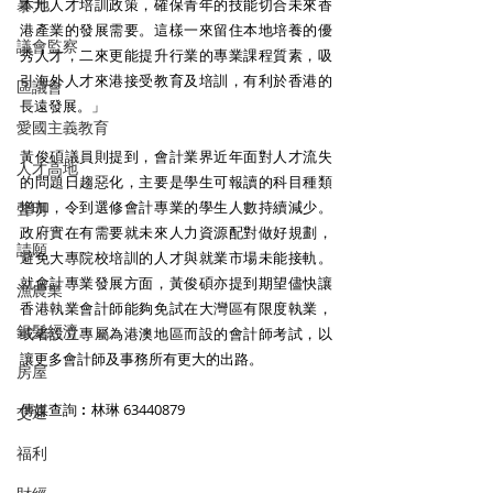
本地人才培訓政策，確保青年的技能切合未來香
暴力
港產業的發展需要。這樣一來留住本地培養的優
議會監察
秀人才，二來更能提升行業的專業課程質素，吸
引海外人才來港接受教育及培訓，有利於香港的
區議會
長遠發展。」
愛國主義教育
黃俊碩議員則提到，會計業界近年面對人才流失
人才高地
的問題日趨惡化，主要是學生可報讀的科目種類
增加，令到選修會計專業的學生人數持續減少。
聲明
政府實在有需要就未來人力資源配對做好規劃，
請願
避免大專院校培訓的人才與就業市場未能接軌。
就會計專業發展方面，黃俊碩亦提到期望儘快讓
漁農業
香港執業會計師能夠免試在大灣區有限度執業，
銀髮經濟
或者設立專屬為港澳地區而設的會計師考試，以
讓更多會計師及事務所有更大的出路。
房屋
傳媒查詢︰林琳 63440879
交通
福利