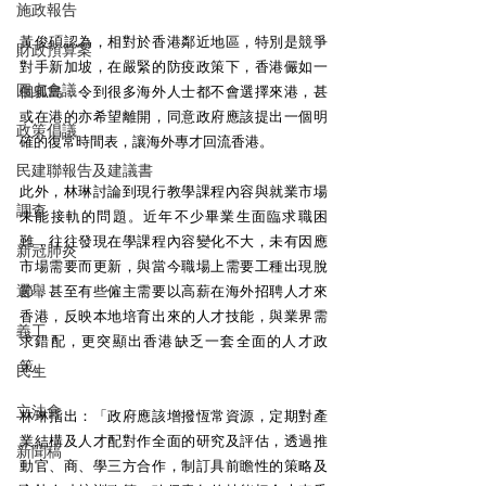
施政報告
黃俊碩認為，相對於香港鄰近地區，特別是競爭
財政預算案
對手新加坡，在嚴緊的防疫政策下，香港儼如一
圓桌會議
個孤島，令到很多海外人士都不會選擇來港，甚
或在港的亦希望離開，同意政府應該提出一個明
政策倡議
確的復常時間表，讓海外專才回流香港。
民建聯報告及建議書
此外，林琳討論到現行教學課程內容與就業市場
調查
未能接軌的問題。近年不少畢業生面臨求職困
難，往往發現在學課程內容變化不大，未有因應
新冠肺炎
市場需要而更新，與當今職場上需要工種出現脫
選舉
節，甚至有些僱主需要以高薪在海外招聘人才來
香港，反映本地培育出來的人才技能，與業界需
義工
求錯配，更突顯出香港缺乏一套全面的人才政
策。
民生
立法會
林琳指出：「政府應該增撥恆常資源，定期對產
業結構及人才配對作全面的研究及評估，透過推
新聞稿
動官、商、學三方合作，制訂具前瞻性的策略及