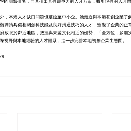
學的國際排名，而且推出具有競爭力的人才方案，吸引現有的人才
業外，本港人才缺口問題也蔓延至中小企。她最近與本港初創企業了
較難聘請具備相關創科技能及良好溝通技巧的人才，窒礙了企業的正
政府放眼於鄰近地區，把握與東盟文化相近的優勢，「全方位，多層
際視野與本地經驗的人才體系，進一步完善本地初創企業生態圈。
79