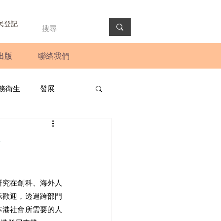
民登記
出版
聯絡我們
務衛生
發展
政預算案
圓桌會議
略
法會
新聞稿
研究在創科、海外人
示歡迎，透過跨部門
本港社會所需要的人