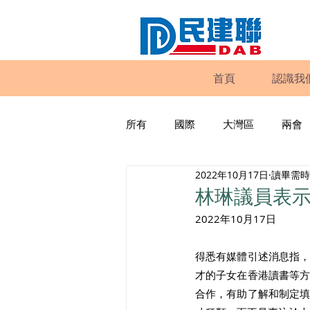
首頁
認識我
所有
國際
大灣區
兩會
2022年10月17日
讀畢需時 
動物權益
工商專業
家
林琳議員表
2022年10月17日
政策倡議
民建聯報告及建議
得悉有媒體引述消息指
才的子女在香港讀書等
暴力
議會監察
區議會
合作，有助了解和制定