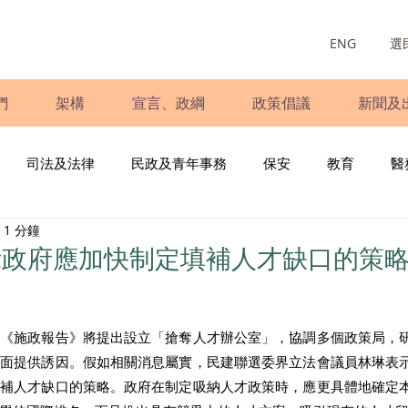
ENG
選
們
架構
宣言、政綱
政策倡議
新聞及
司法及法律
民政及青年事務
保安
教育
醫
1 分鐘
庭
婦女
少數族裔
青年民建聯
施政報告
財
示政府應加快制定填補人才缺口的策
書
調查
新冠肺炎
選舉
義工
民生
立
，《施政報告》將提出設立「搶奪人才辦公室」，協調多個政策局，
方面提供誘因。假如相關消息屬實，民建聯選委界立法會議員林琳表
填補人才缺口的策略。政府在制定吸納人才政策時，應更具體地確定