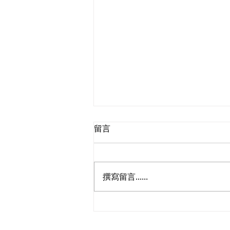
留言
撰寫留言......
植潔鈴歡迎綜援過渡職津試驗
計劃，期望加入彈性安排令更