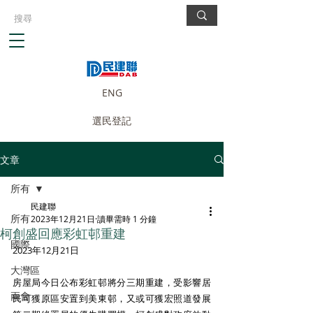
ENG
選民登記
文章
所有
民建聯
所有
2023年12月21日
讀畢需時 1 分鐘
柯創盛回應彩虹邨重建
國際
2023年12月21日
大灣區
房屋局今日公布彩虹邨將分三期重建，受影響居
兩會
民可獲原區安置到美東邨，又或可獲宏照道發展