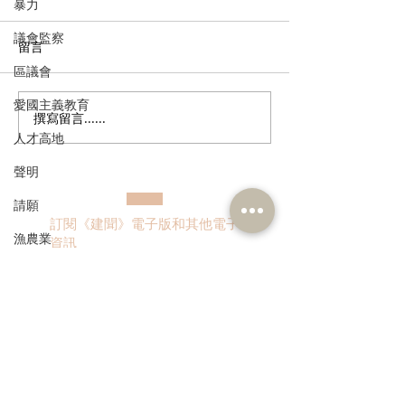
暴力
議會監察
留言
區議會
愛國主義教育
撰寫留言......
姚銘回應洪水橋片區接兩
公屋租金加幅溫
人才高地
標書
層收入滯後問題
聲明
請願
訂閱《建聞》電子版和其他電子
漁農業
資訊
銀髮經濟
房屋
交通
>
福利