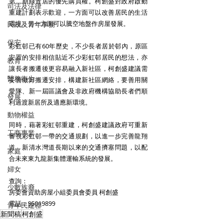
第二期綠置居的優先購買權。柯創盛對政府啟動
司法及法律
重建計劃表示歡迎，一方面可以改善居民的生活
環境；另一方面可以騰空地盤作房屋發展。
民政及青年事務
保安
彩虹邨已有60年歷史，不少長者居於邨內，原區
安置的安排相信貼近不少彩虹邨居民的想法，亦
教育
讓長者搬遷後更容易融入新社區，柯創盛建議需
醫務衛生
妥善做好搬遷安排，構建新社區網絡，要善用關
愛隊、新一屆區議會及非政府機構協助長者們順
發展
利過渡新居所及適應新環境。
動物權益
同時，藉著彩虹邨重建，柯創盛建議政府可重新
工商專業
審視彩虹邨一帶的交通規劃，以進一步完善龍翔
道、新清水灣道長期以來的交通擠塞問題，以配
家庭
合未來東九龍新集體運輸系統的發展。
婦女
查詢：
少數族裔
房委會資助房屋小組委員會委員 柯創盛
電話：95019899
青年民建聯
新聞稿
柯創盛