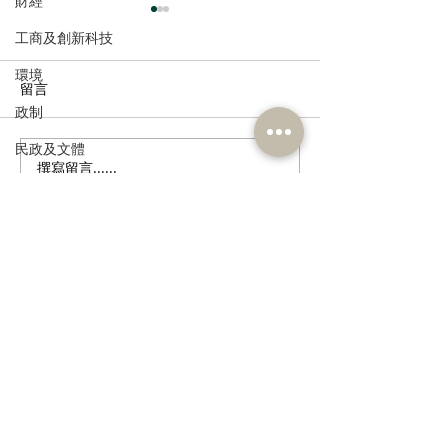
財經
工商及創新科技
環境
留言
政制
民政及文體
撰寫留言......
陳永光歡迎中醫醫院推展
葛珮帆探訪罕見
食物安全及環境衛生
兩項中西醫協作專病治療
發育不全症」病童
項目
倡加快創新藥物
人力
網，為病童守護
公務員及資助機構員工
金機會
訂閱《建聞》電子版和其他電子
經濟及發展
資訊
資訊科技及廣播