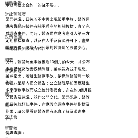
施政報告
承辦商批出合約「的確不妥」。
財政預算案
梁熙建議，日後若不幸再出現嚴重事故，醫管局
圓桌會議
應考慮即時暫停有關承辦商的相關投標，直至完
成調查事件。同時，醫管局亦應考慮引入第三方
政策倡議
定期抽樣檢查，以及在人手及資源許可下，盡量
覆檢設備，讓病人及公眾對醫管局的設備安心。
民建聯報告及建議書
調查
另外，醫管局至事發後近10個月的今天，才公布
跟進措施及改善投標制度，梁熙認為並不理想。
新冠肺炎
梁熙指出，若發生醫療事故，按機制醫管局一般
選舉
會在八星期內提交報告；公立醫院早前因應發生
多宗墮物事故而成立檢討委員會，亦在約3個月提
義工
交報告及建議，並作公開交代。梁熙認為，醫管
局日後就類似事件，亦應設立調查事件的指標及
民生
期限，讓公眾看到醫管局有認真了解及跟進事
立法會
件。
新聞稿
傳媒查詢：