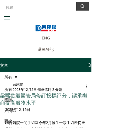
ENG
選民登記
文章
所有
民建聯
所有
2023年12月5日
讀畢需時 2 分鐘
梁熙歡迎醫管局修訂投標評分，讓承辦
國際
商提高服務水平
2023年12月5日
大灣區
兩會
聯合醫院一間手術室今年2月發生一宗手術燈從天