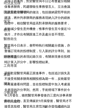
花塌下的事件，對於醫管局今日公布會處分相關
司法及法律
保養承辦商，民建聯衞生事務發言人、立法會議
民政及青年事務
員梁熙歡迎醫管局的做法，包括接納梁熙早前的
建議，將外判承辦商的服務表現納入評分的績效
保安
指標中，相信醫管局提高對承辦商的服務要求，
有助減少發生意外機會；惟事件發生至今接近10
教育
個月，才作出有關跟進工作及處分並不理想。
醫務衛生
醫管局今日表示，會即時執行相關處分措施，亦
發展
會修訂現有的投標制度，引入新的評分準則。如
動物權益
承辦商過往的表現紀錄欠佳，有關表現會在投標
時計算入評分中，影響投標結果。
工商專業
梁熙歡迎醫管局嚴正跟進事件，包括追討損失及
家庭
不接受有關承辦商相關投標為期一年，反映嚴管
婦女
局有嚴肅看待問題，並在投標制度中加入考慮過
去表現的許分準則。然而，手術燈塌下事件於今
少數族裔
年2月發生，雖然醫管局事發後仍三度向涉事承辦
商批出合約，直至傳媒於9月揭發後，醫管局才不
青年民建聯
接受其投標，醫管局主席范鴻齡亦曾指繼續向該