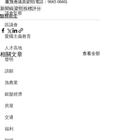
暴力
立法會議員梁熙(電話：9665 0660)
新聞稿
梁熙
投標評分
議會監察
醫務衛生
區議會
愛國主義教育
人才高地
相關文章
查看全部
聲明
請願
漁農業
銀髮經濟
房屋
交通
福利