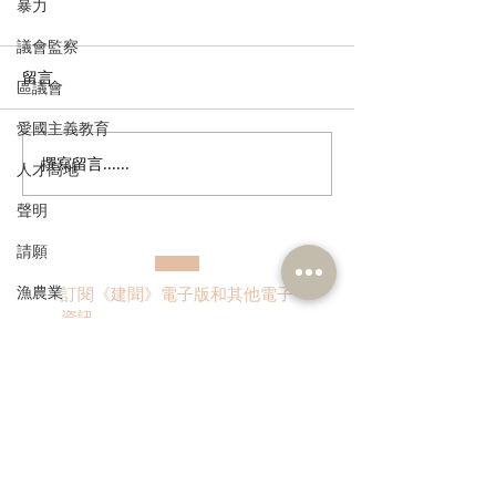
暴力
議會監察
留言
區議會
愛國主義教育
撰寫留言......
社區券涉騙案植潔鈴促全
植潔鈴歡迎特首
人才高地
面檢視監管，善用科技加
聯建議優化閩粵
聲明
強核實
長者內地戶口
請願
漁農業
訂閱《建聞》電子版和其他電子
資訊
銀髮經濟
房屋
交通
福利
>