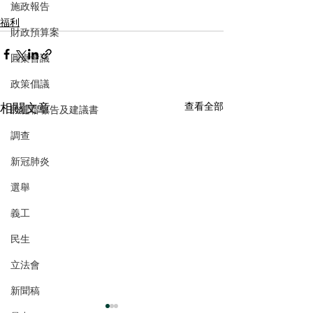
施政報告
福利
財政預算案
圓桌會議
政策倡議
相關文章
查看全部
民建聯報告及建議書
調查
新冠肺炎
選舉
義工
民生
立法會
新聞稿