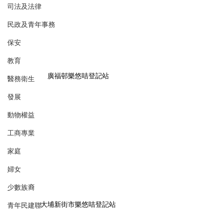
司法及法律
民政及青年事務
保安
教育
廣福邨樂悠咭登記站
醫務衛生
發展
動物權益
工商專業
家庭
婦女
少數族裔
大埔新街市樂悠咭登記站
青年民建聯