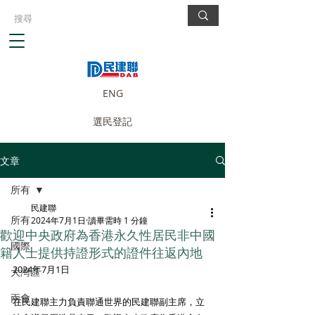
ENG
選民登記
文章
所有
民建聯
所有
2024年7月1日
讀畢需時 1 分鐘
歡迎中央政府為香港永久性居民非中國
國際
籍人士提供持證形式的證件往返內地
2024年7月1日
大灣區
兩會
在民建聯主力負責聯通世界的民建聯副主席，立