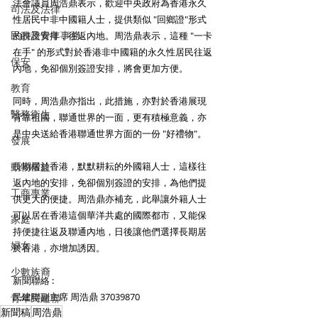
法會議員周浩鼎表示，歡迎中央政府為香港永久
司法及法律
性居民中非中國籍人士，提供類似 "回鄉證"形式
民政及青年事務
的持證安排，往返內地。周浩鼎表示，這種 "一卡
在手" 的形式對於香港非中國籍的永久性居民往返
保安
內地，免卻個別簽證安排，將會更加方便。
教育
同時，周浩鼎亦指出，此措施，亦對於香港展現
醫務衛生
背靠祖國，聯通世界的一面，更有積極意義，亦
是中央送給香港聯通世界方面的一份 "好禮物"。
發展
動物權益
長期居於香港，默默耕耘的外國籍人士，這樣往
返內地的安排，免卻個別簽證的安排，為他們提
工商專業
供更大的便捷。周浩鼎亦補充，此舉讓外籍人士
可以居在香港這個華洋共處的國際都市，又能保
家庭
持便捷往返及聯通內地，日後讓他們選擇長期居
婦女
於香港，亦增加誘因。
少數族裔
新聞聯絡 : 
民建聯副主席 周浩鼎 37039870
青年民建聯
新聞稿
周浩鼎