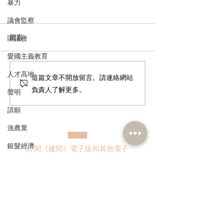
暴力
議會監察
留言
區議會
愛國主義教育
人才高地
走進蔚來、國盾量子與科
鄭泳舜夥九龍城
這篇文章不開放留言。請連絡網站
大訊飛，港區人大代表團
區視察，樂見啟
負責人了解更多。
聲明
深入合肥調研科創成果
會刺激地區消費
請願
業界加碼優惠，
宣傳迎未來盛事
漁農業
銀髮經濟
訂閱《建聞》電子版和其他電子
資訊
房屋
交通
福利